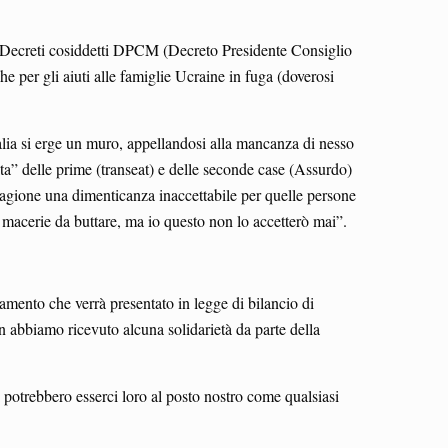
e? Decreti cosiddetti DPCM (Decreto Presidente Consiglio
e per gli aiuti alle famiglie Ucraine in fuga (doverosi
Italia si erge un muro, appellandosi alla mancanza di nesso
uita” delle prime (transeat) e delle seconde case (Assurdo)
ragione una dimenticanza inaccettabile per quelle persone
e macerie da buttare, ma io questo non lo accetterò mai”.
mento che verrà presentato in legge di bilancio di
 abbiamo ricevuto alcuna solidarietà da parte della
otrebbero esserci loro al posto nostro come qualsiasi