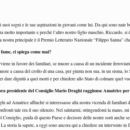
 i suoi sogni e le sue aspirazioni in giovani come lui. Da qui sono nate b
ra molto importante e perché l’altro nostro figlio maschio, Riccardo, si 
 La nostra principale è il Premio Letterario Nazionale “Filippo Sanna” che
la fame, ci spiega come mai?
ene in favore dei familiari, se muore a causa di un incidente ferroviario 
uore a causa del crollo di una casa, per giunta non sua, in un sisma, l
Per dare dignità a quei morti e per chiedere allo Stato di colmare quel vuo
lora presidente del Consiglio Mario Draghi raggiunse Amatrice per
 ad Amatrice affinché si interessasse alla nostra vicenda di familiari de
onfronti tale era il suo silenzio. Nel salutarmi, stringendomi la mano, m
del Consiglio, guida di questo Paese e decisore delle nostre sorti anche 
. La storia la sapete, a oggi sono ancora qui a chiedere un intervento in 