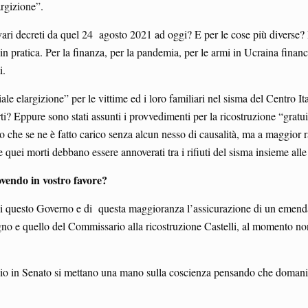
argizione”.
 i vari decreti da quel 24 agosto 2021 ad oggi? E per le cose più divers
pratica. Per la finanza, per la pandemia, per le armi in Ucraina financh
i.
iale elargizione” per le vittime ed i loro familiari nel sisma del Centro 
orti? Eppure sono stati assunti i provvedimenti per la ricostruzione “grat
o che se ne è fatto carico senza alcun nesso di causalità, ma a maggior 
quei morti debbano essere annoverati tra i rifiuti del sisma insieme all
ovendo in vostro favore?
di questo Governo e di questa maggioranza l’assicurazione di un emenda
o e quello del Commissario alla ricostruzione Castelli, al momento non
o in Senato si mettano una mano sulla coscienza pensando che domani p