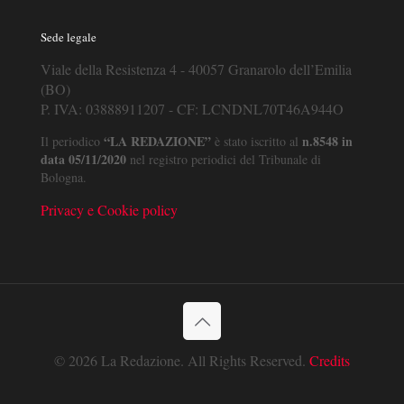
Sede legale
Viale della Resistenza 4 - 40057 Granarolo dell’Emilia
(BO)
P. IVA: 03888911207 - CF: LCNDNL70T46A944O
“LA REDAZIONE”
n.8548 in
Il periodico
è stato iscritto al
data 05/11/2020
nel registro periodici del Tribunale di
Bologna.
Privacy e Cookie policy
© 2026 La Redazione. All Rights Reserved.
Credits