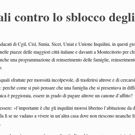
li contro lo sblocco degli
indacati di Cgil, Cisl, Sunia, Sicet, Uniat e Unione Inquilini, in questi gio
lle piazze delle maggiori città italiane e davanti a Montecitorio per ch
 anche una programmazione di reinserimento delle famiglie, reinseriment
o.
uali sfrattate per morosità incolpevole, di trasferirsi altrove e di cercarsi
: perché come si può pensare che una famiglia che si presentava in diffi
a è peggiorata, essere in grado di pagare altrove un canone d’affitto?
essere: «l’importante è che gli inquilini morosi liberino l’abitazione da
iti da lì se ne vadano a vivere in un’altra casa dove non riescono neanche l
.