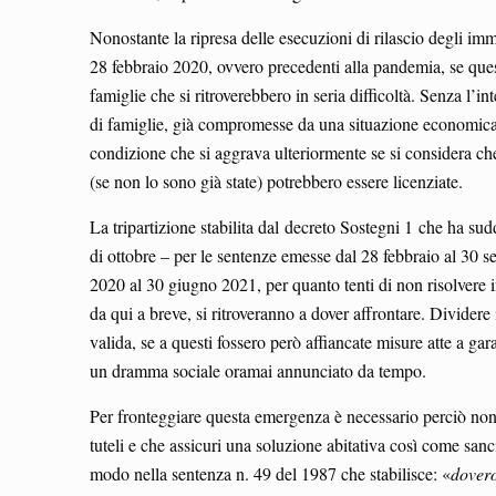
Nonostante la ripresa delle esecuzioni di rilascio degli immo
28 febbraio 2020, ovvero precedenti alla pandemia, se quest
famiglie che si ritroverebbero in seria difficoltà. Senza l’i
di famiglie, già compromesse da una situazione economica p
condizione che si aggrava ulteriormente se si considera che
(se non lo sono già state) potrebbero essere licenziate.
La tripartizione stabilita dal decreto Sostegni 1 che ha sudd
di ottobre – per le sentenze emesse dal 28 febbraio al 30 
2020 al 30 giugno 2021, per quanto tenti di non risolvere i
da qui a breve, si ritroveranno a dover affrontare. Dividere
valida, se a questi fossero però affiancate misure atte a gara
un dramma sociale oramai annunciato da tempo.
Per fronteggiare questa emergenza è necessario perciò non s
tuteli e che assicuri una soluzione abitativa così come sanci
modo nella sentenza n. 49 del 1987 che stabilisce: «
dovero