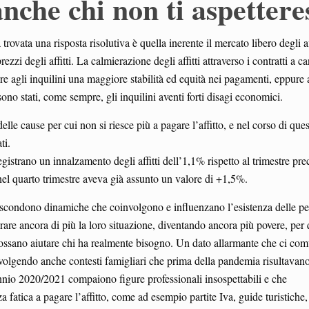
 anche chi non ti aspettere
trovata una risposta risolutiva è quella inerente il mercato libero degli af
zi degli affitti. La calmierazione degli affitti attraverso i contratti a c
ere agli inquilini una maggiore stabilità ed equità nei pagamenti, eppure
sono stati, come sempre, gli inquilini aventi forti disagi economici.
elle cause per cui non si riesce più a pagare l’affitto, e nel corso di que
ti.
strano un innalzamento degli affitti dell’1,1% rispetto al trimestre pre
nel quarto trimestre aveva già assunto un valore di +1,5%.
nascondono dinamiche che coinvolgono e influenzano l’esistenza delle pe
are ancora di più la loro situazione, diventando ancora più povere, per 
possano aiutare chi ha realmente bisogno. Un dato allarmante che ci com
nvolgendo anche contesti famigliari che prima della pandemia risultavan
ennio 2020/2021 compaiono figure professionali insospettabili e che
fatica a pagare l’affitto, come ad esempio partite Iva, guide turistiche,