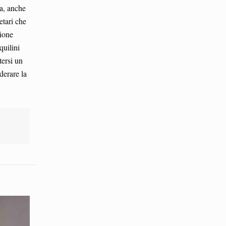
ra, anche
etari che
zione
quilini
tersi un
derare la