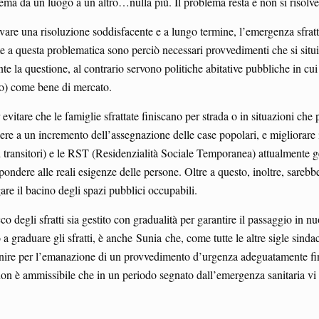
lema da un luogo a un altro…nulla più. Il problema resta e non si risolve
ovare una risoluzione soddisfacente e a lungo termine, l’emergenza sfratti
te a questa problematica sono perciò necessari provvedimenti che si situi
te la questione, al contrario servono politiche abitative pubbliche in cui
lo) come bene di mercato.
evitare che le famiglie sfrattate finiscano per strada o in situazioni che
dere a un incremento dell’assegnazione delle case popolari, e migliorare i
 transitori) e le RST (Residenzialità Sociale Temporanea) attualmente ge
pondere alle reali esigenze delle persone. Oltre a questo, inoltre, sareb
rgare il bacino degli spazi pubblici occupabili.
o degli sfratti sia gestito con gradualità per garantire il passaggio in n
o a graduare gli sfratti, è anche Sunia che, come tutte le altre sigle sindac
ntervenire per l’emanazione di un provvedimento d’urgenza adeguatamente fi
 non è ammissibile che in un periodo segnato dall’emergenza sanitaria vi 