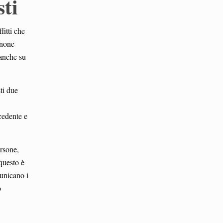
sti
fitti che
anone
 anche su
sti due
cedente e
rsone,
questo è
unicano i
o