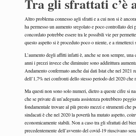
Tra gli sfrattati c’è
Altro problema connesso agli sfratti e a cui non si è ancora 
ha permesso un aumento sregolato e poco controllato dei prez
concordato potrebbe essere tra le possibili vie per permett
questo aspetto si è proceduto poco o niente, e a rimetterci 
L’aumento degli affitti infatti è, anche se non sempre, una d
anni i prezzi invece che diminuire sono addirittura aumenta
Andamento confermato anche dai dati Istat che nel 2021 regi
dell’1,7% nei confronti dello stesso periodo del 2020 che 
Ma questi non sono solo numeri, dietro a queste cifre si 
che se private di un’adeguata assistenza potrebbero peggior
fondamentale trovare al più presto mezzi e strumenti che 
sindacati è che nel 2020 la povertà ha mutato aspetto, coi
economicamente stabili. Non a caso tra gli sfrattati del bi
precedentemente dell’avvento del covid-19 riuscivano senza 