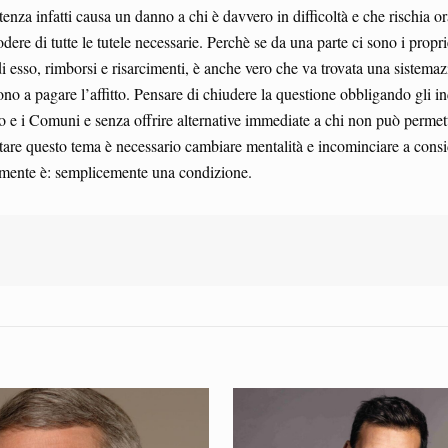
enza infatti causa un danno a chi è davvero in difficoltà e che rischia o
dere di tutte le tutele necessarie. Perchè se da una parte ci sono i propri
di esso, rimborsi e risarcimenti, è anche vero che va trovata una sistema
cono a pagare l’affitto. Pensare di chiudere la questione obbligando gli in
to e i Comuni e senza offrire alternative immediate a chi non può permet
tare questo tema è necessario cambiare mentalità e incominciare a consi
amente è: semplicemente una condizione.