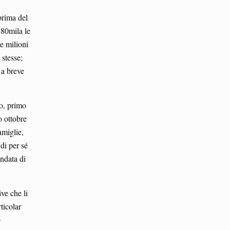
 prima del
 80mila le
le milioni
 stesse;
 a breve
io, primo
o ottobre
amiglie,
di per sé
ondata di
ve che li
ticolar
o