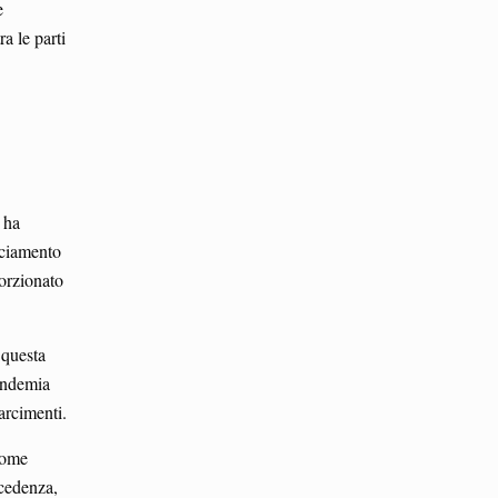
e
a le parti
 ha
nciamento
porzionato
 questa
pandemia
arcimenti.
 come
ecedenza,