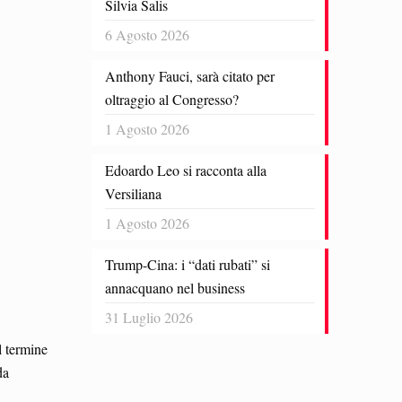
Silvia Salis
6 Agosto 2026
Anthony Fauci, sarà citato per
oltraggio al Congresso?
1 Agosto 2026
Edoardo Leo si racconta alla
Versiliana
1 Agosto 2026
Trump-Cina: i “dati rubati” si
annacquano nel business
31 Luglio 2026
el termine
da