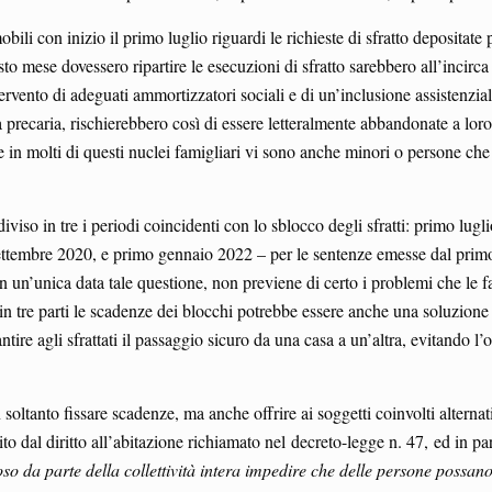
bili con inizio il primo luglio riguardi le richieste di sfratto depositate
o mese dovessero ripartire le esecuzioni di sfratto sarebbero all’incirca
ntervento di adeguati ammortizzatori sociali e di un’inclusione assistenzia
recaria, rischierebbero così di essere letteralmente abbandonate a loro
 in molti di questi nuclei famigliari vi sono anche minori o persone che
iviso in tre i periodi coincidenti con lo sblocco degli sfratti: primo lugl
settembre 2020, e primo gennaio 2022 – per le sentenze emesse dal prim
n un’unica data tale questione, non previene di certo i problemi che le f
 in tre parti le scadenze dei blocchi potrebbe essere anche una soluzione 
ntire agli sfrattati il passaggio sicuro da una casa a un’altra, evitando l’
oltanto fissare scadenze, ma anche offrire ai soggetti coinvolti alternati
to dal diritto all’abitazione richiamato nel decreto-legge n. 47, ed in par
so da parte della collettività intera impedire che delle persone possan