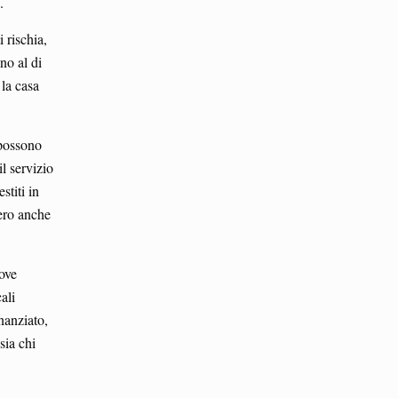
.
 rischia,
no al di
 la casa
 possono
l servizio
stiti in
bero anche
uove
ali
nanziato,
sia chi