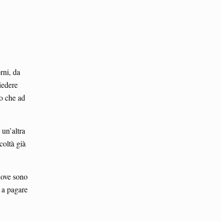
rni, da
iedere
o che ad
 un’altra
coltà già
 dove sono
ì a pagare