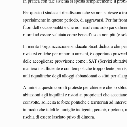
In pratica con tale sistema si sposta semplicemente il prob
Per questo i sindacati ribadiscono che se non si riesce a tr
specialmente in questo periodo, di aggravarsi. Per far fron
fuori dell’occasionalità e che non risolvano solo parzialmen
ritorni ad essere valutata come bene d’uso e non più (o so
In merito l’organizzazione sindacale Sicet dichiara che per 
rivelarsi critiche per minori o anziani, è opportuno provve
delle accoglienze provvisorie come i SAT (Servizi abitativi
maniera insufficiente e con tempistiche troppo lente per ris
utili riqualifiche degli alloggi abbandonati o sfitti per alla
A unirsi a questo coro di proteste per chiedere che lo sblocc
abitazioni agli inquilini e ristori ai proprietari che accettan
coinvolte, sollecita le forze politiche e territoriali ad i
in modo che tuteli le famiglie indigenti; perché, ripetono,
rischia di essere lasciato privo di dimora.