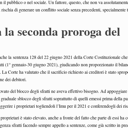
n il pubblico o nel sociale. Un fattore, questo, che non va assolutament
rischia di generare un conflitto sociale senza precedenti, specialmente tr
a la seconda proroga del
anche la sentenza 128 del 22 giugno 2021 della Corte Costituzionale che
fratti (1° gennaio-30 giugno 2021), giudicando non proporzionato il bila
re. La Corte ha valutato che il sacrificio richiesto ai creditori è stato spro
ne dei debitori.
iovato del blocco degli sfratti ne aveva effettivo bisogno. Ad appoggiare
aduale sblocco degli sfratti soprattutto di quelli emessi prima della 
ggerire i proprietari togliendoli l’Imu per il 2021 e conferendogli dei ris
roprietari è stato elevato, anche a fronte del fatto che parte di essi ha
rgenza sfratti facendo sempre appello a sentenze, come già scritto in pr