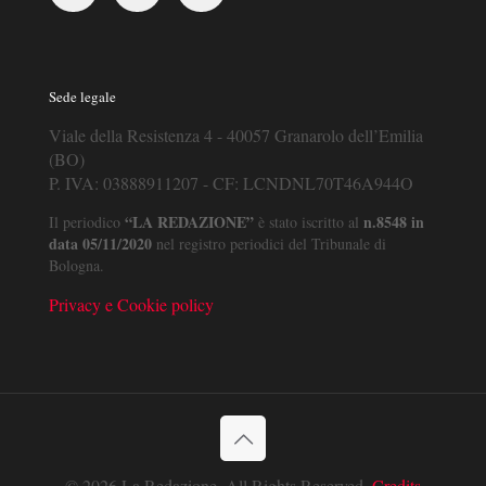
Sede legale
Viale della Resistenza 4 - 40057 Granarolo dell’Emilia
(BO)
P. IVA: 03888911207 - CF: LCNDNL70T46A944O
“LA REDAZIONE”
n.8548 in
Il periodico
è stato iscritto al
data 05/11/2020
nel registro periodici del Tribunale di
Bologna.
Privacy e Cookie policy
© 2026 La Redazione. All Rights Reserved.
Credits