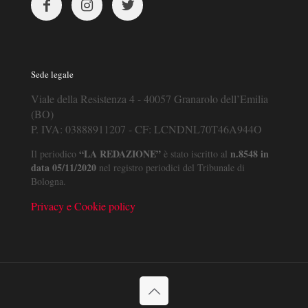
Sede legale
Viale della Resistenza 4 - 40057 Granarolo dell’Emilia
(BO)
P. IVA: 03888911207 - CF: LCNDNL70T46A944O
“LA REDAZIONE”
n.8548 in
Il periodico
è stato iscritto al
data 05/11/2020
nel registro periodici del Tribunale di
Bologna.
Privacy e Cookie policy