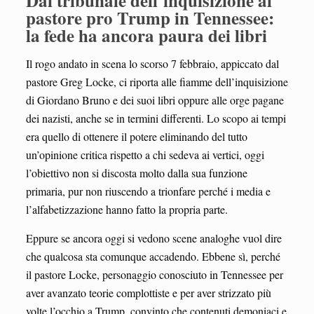
Dal tribunale dell
inquisizione al
’
pastore pro Trump in Tennessee:
la fede ha ancora paura dei libri
Il rogo andato in scena lo scorso 7 febbraio, appiccato dal
pastore Greg Locke, ci riporta alle fiamme dell’inquisizione
di Giordano Bruno e dei suoi libri oppure alle orge pagane
dei nazisti, anche se in termini differenti. Lo scopo ai tempi
era quello di ottenere il potere eliminando del tutto
un’opinione critica rispetto a chi sedeva ai vertici, oggi
l’obiettivo non si discosta molto dalla sua funzione
primaria, pur non riuscendo a trionfare perché i media e
l’alfabetizzazione hanno fatto la propria parte.
Eppure se ancora oggi si vedono scene analoghe vuol dire
che qualcosa sta comunque accadendo. Ebbene sì, perché
il pastore Locke, personaggio conosciuto in Tennessee per
aver avanzato teorie complottiste e per aver strizzato più
volte l’occhio a Trump, convinto che contenuti demoniaci e