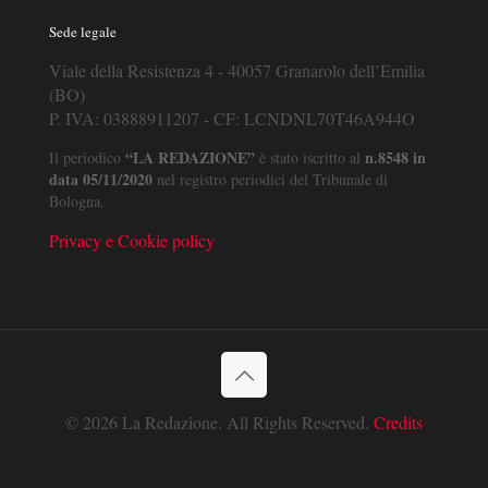
Sede legale
Viale della Resistenza 4 - 40057 Granarolo dell’Emilia
(BO)
P. IVA: 03888911207 - CF: LCNDNL70T46A944O
“LA REDAZIONE”
n.8548 in
Il periodico
è stato iscritto al
data 05/11/2020
nel registro periodici del Tribunale di
Bologna.
Privacy e Cookie policy
© 2026 La Redazione. All Rights Reserved.
Credits