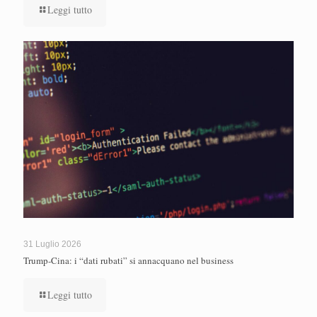
Leggi tutto
31 Luglio 2026
Trump-Cina: i “dati rubati” si annacquano nel business
Leggi tutto