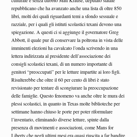
culturale è senza dubbio Matt Krause, deputato statale
repubblicano che ha avanzato anche una lista di oltre 850
libri, molti dei quali riguardanti temi a sfondo sessuale e
razziale, per i quali gli istituti scolastici texani devono una
spiegazione. A questi ci si aggiunge il governatore Greg
Abbott, il quale pur di conservare la poltrona in vista delle
imminenti elezioni ha cavalcato l’onda scrivendo in una
lettera indirizzata al presidente dell’associazione dei
consigli scolastici texani, di un numero importante di
genitori “preoccupati” per le letture impartite ai loro figli.
Risulterebbe che oltre il 60 per cento di libri è stato
revisionato per tentare di scongiurare la preoccupazione
delle famiglie. Questo fenomeno va anche oltre le mura dei
plessi scolastici, in quanto in Texas molte biblioteche per
settimane hanno chiuso le porte per poter riformulare
l’inventario, eliminando diverse letture, spinte dalla
presenza di movimenti e associazioni, come Mans for
Liberty che negli ultimi mesi era quasi riuscita a far bandire