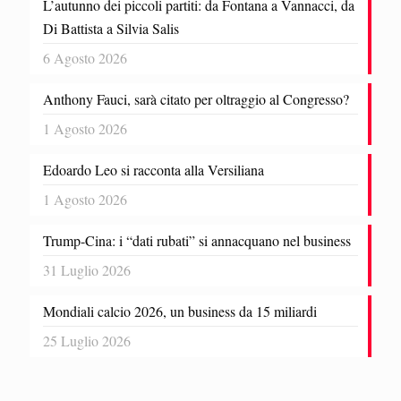
L’autunno dei piccoli partiti: da Fontana a Vannacci, da
Di Battista a Silvia Salis
6 Agosto 2026
Anthony Fauci, sarà citato per oltraggio al Congresso?
1 Agosto 2026
Edoardo Leo si racconta alla Versiliana
1 Agosto 2026
Trump-Cina: i “dati rubati” si annacquano nel business
31 Luglio 2026
Mondiali calcio 2026, un business da 15 miliardi
25 Luglio 2026