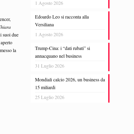
1 Agosto 2026
Edoardo Leo si racconta alla
uencer,
Versiliana
Chiara
1 Agosto 2026
 i suoi due
 aperto
Trump-Cina: i “dati rubati” si
rmesso la
annacquano nel business
31 Luglio 2026
Mondiali calcio 2026, un business da
15 miliardi
25 Luglio 2026