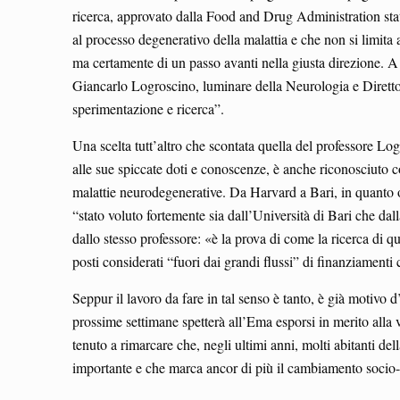
ricerca, approvato dalla Food and Drug Administration stat
al processo degenerativo della malattia e che non si limita
ma certamente di un passo avanti nella giusta direzione. A
Giancarlo Logroscino, luminare della Neurologia e Diretto
sperimentazione e ricerca”.
Una scelta tutt’altro che scontata quella del professore Lo
alle sue spiccate doti e conoscenze, è anche riconosciuto c
malattie neurodegenerative. Da Harvard a Bari, in quanto o
“stato voluto fortemente sia dall’Università di Bari che dal
dallo stesso professore: «è la prova di come la ricerca di qu
posti considerati “fuori dai grandi flussi” di finanziamenti
Seppur il lavoro da fare in tal senso è tanto, è già motivo 
prossime settimane spetterà all’Ema esporsi in merito alla v
tenuto a rimarcare che, negli ultimi anni, molti abitanti de
importante e che marca ancor di più il cambiamento socio