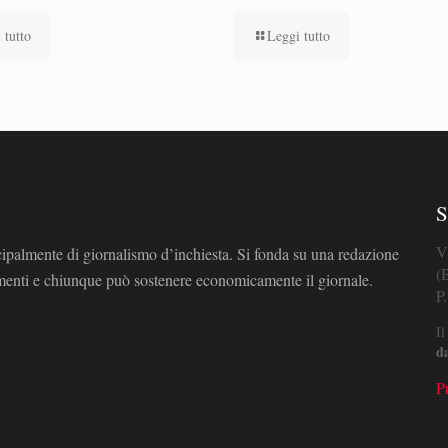
 tutto
Leggi tutto
S
V
cipalmente di giornalismo d’inchiesta. Si fonda su una redazione
(
omenti e chiunque può sostenere economicamente il giornale.
P
Il
d
P