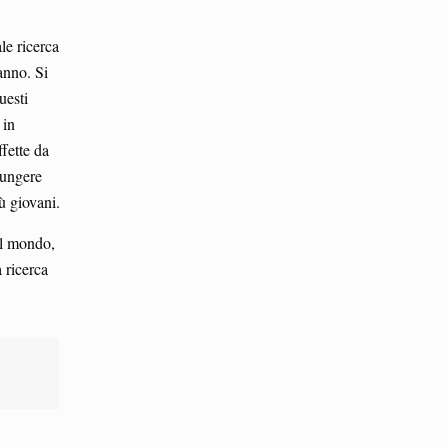
le ricerca
anno. Si
uesti
 in
fette da
iungere
ù giovani.
el mondo,
 ricerca