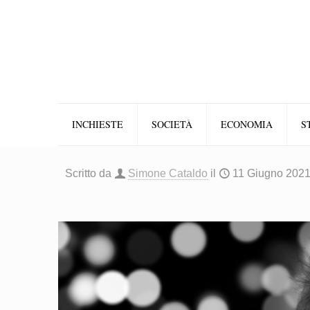
INCHIESTE
SOCIETÀ
ECONOMIA
S
Scritto da
Simone Cataldo
il
11 Giugno 202