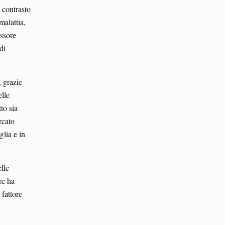
 contrasto
malattia,
essore
di
, grazie
elle
to sia
rcato
glia e in
lle
re ha
 fattore