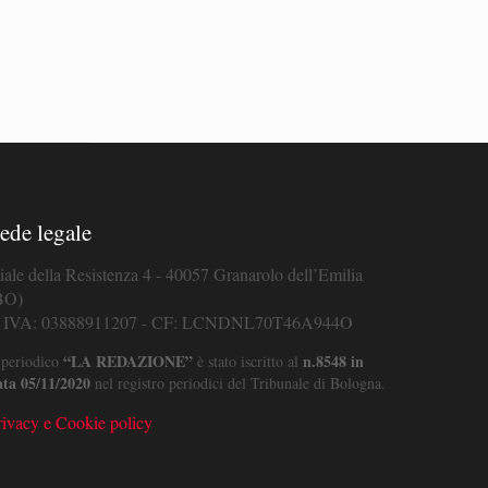
ede legale
iale della Resistenza 4 - 40057 Granarolo dell’Emilia
BO)
. IVA: 03888911207 - CF: LCNDNL70T46A944O
“LA REDAZIONE”
n.8548 in
 periodico
è stato iscritto al
ata 05/11/2020
nel registro periodici del Tribunale di Bologna.
rivacy e Cookie policy