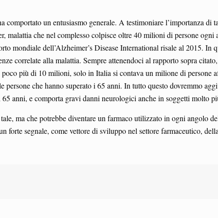
ha comportato un entusiasmo generale. A testimoniare l’importanza di ta
r, malattia che nel complesso colpisce oltre 40 milioni di persone ogni 
rto mondiale dell’Alzheimer’s Disease International risale al 2015. In q
ze correlate alla malattia. Sempre attenendoci al rapporto sopra citato,
oco più di 10 milioni, solo in Italia si contava un milione di persone af
per le persone che hanno superato i 65 anni. In tutto questo dovremmo agg
 65 anni, e comporta gravi danni neurologici anche in soggetti molto pi
e tale, ma che potrebbe diventare un farmaco utilizzato in ogni angolo d
un forte segnale, come vettore di sviluppo nel settore farmaceutico, della