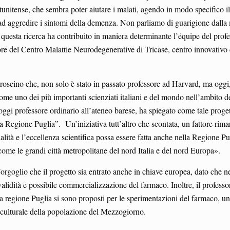
unitense, che sembra poter aiutare i malati, agendo in modo specifico il
 ad aggredire i sintomi della demenza. Non parliamo di guarigione dalla 
 questa ricerca ha contribuito in maniera determinante l’équipe del prof
re del Centro Malattie Neurodegenerative di Tricase, centro innovativo 
groscino che, non solo è stato in passato professore ad Harvard, ma oggi
ome uno dei più importanti scienziati italiani e del mondo nell’ambito d
ggi professore ordinario all’ateneo barese, ha spiegato come tale proget
la Regione Puglia”. Un’iniziativa tutt’altro che scontata, un fattore rima
alità e l’eccellenza scientifica possa essere fatta anche nella Regione Pu
 come le grandi città metropolitane del nord Italia e del nord Europa».
d’orgoglio che il progetto sia entrato anche in chiave europea, dato che ne
alidità e possibile commercializzazione del farmaco. Inoltre, il professo
lla regione Puglia si sono proposti per le sperimentazioni del farmaco, un
-culturale della popolazione del Mezzogiorno.