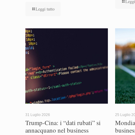
Leggi
Leggi tutto
31 Luglio 2026
25 Luglio 2
Trump-Cina: i “dati rubati” si
Mondial
annacquano nel business
busines