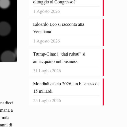
oltraggio al Congresso?
1 Agosto 2026
Edoardo Leo si racconta alla
Versiliana
1 Agosto 2026
Trump-Cina: i “dati rubati” si
annacquano nel business
31 Luglio 2026
Mondiali calcio 2026, un business da
15 miliardi
25 Luglio 2026
re dieci
timana a
7 mila
anni di