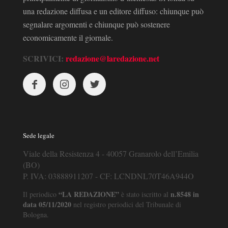
una redazione diffusa e un editore diffuso: chiunque può
segnalare argomenti e chiunque può sostenere
economicamente il giornale.
SCRIVICI:
redazione@laredazione.net
Sede legale
Viale della Resistenza 4 - 40057 Granarolo dell’Emilia
(BO)
P. IVA: 03888911207 - CF: LCNDNL70T46A944O
“LA REDAZIONE”
n.8548 in
Il periodico
è stato iscritto al
data 05/11/2020
nel registro periodici del Tribunale di
Bologna.