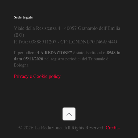
Sede legale
Viale della Resistenza 4 - 40057 Granarolo dell’Emilia
(BO)
P. IVA: 03888911207 - CF: LCNDNL70T46A944O
“LA REDAZIONE”
n.8548 in
Il periodico
è stato iscritto al
data 05/11/2020
nel registro periodici del Tribunale di
Bologna.
Privacy e Cookie policy
© 2026 La Redazione. All Rights Reserved.
Credits