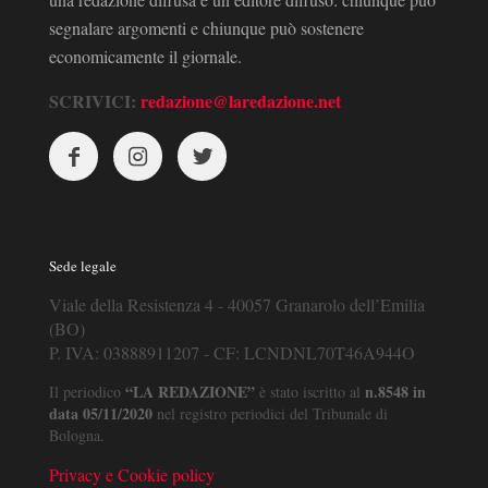
segnalare argomenti e chiunque può sostenere
economicamente il giornale.
SCRIVICI:
redazione@laredazione.net
Sede legale
Viale della Resistenza 4 - 40057 Granarolo dell’Emilia
(BO)
P. IVA: 03888911207 - CF: LCNDNL70T46A944O
“LA REDAZIONE”
n.8548 in
Il periodico
è stato iscritto al
data 05/11/2020
nel registro periodici del Tribunale di
Bologna.
Privacy e Cookie policy