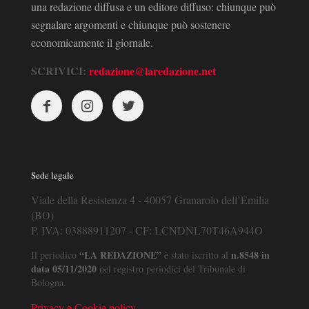
una redazione diffusa e un editore diffuso: chiunque può
segnalare argomenti e chiunque può sostenere
economicamente il giornale.
SCRIVICI:
redazione@laredazione.net
Sede legale
Viale della Resistenza 4 - 40057 Granarolo dell’Emilia
(BO)
P. IVA: 03888911207 - CF: LCNDNL70T46A944O
“LA REDAZIONE”
n.8548 in
Il periodico
è stato iscritto al
data 05/11/2020
nel registro periodici del Tribunale di
Bologna.
Privacy e Cookie policy