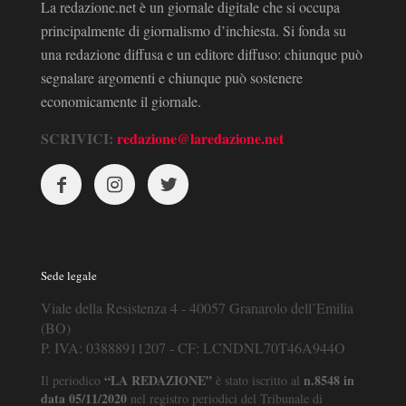
La redazione.net è un giornale digitale che si occupa
principalmente di giornalismo d’inchiesta. Si fonda su
una redazione diffusa e un editore diffuso: chiunque può
segnalare argomenti e chiunque può sostenere
economicamente il giornale.
SCRIVICI:
redazione@laredazione.net
Sede legale
Viale della Resistenza 4 - 40057 Granarolo dell’Emilia
(BO)
P. IVA: 03888911207 - CF: LCNDNL70T46A944O
“LA REDAZIONE”
n.8548 in
Il periodico
è stato iscritto al
data 05/11/2020
nel registro periodici del Tribunale di