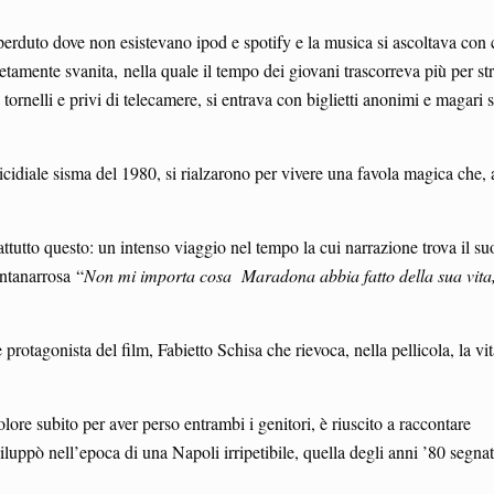
erduto dove non esistevano ipod e spotify e la musica si ascoltava con c
mente svanita, nella quale il tempo dei giovani trascorreva più per st
 tornelli e privi di telecamere, si entrava con biglietti anonimi e magari s
cidiale sisma del 1980, si rialzarono per vivere una favola magica che, 
ttutto questo: un intenso viaggio nel tempo la cui narrazione trova il su
ntanarrosa “
Non mi importa cosa Maradona abbia fatto della sua vita
e protagonista del film, Fabietto Schisa che rievoca, nella pellicola, la vi
olore subito per aver perso entrambi i genitori, è riuscito a raccontare
luppò nell’epoca di una Napoli irripetibile, quella degli anni ’80 segnat