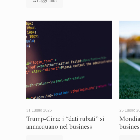
Leggi tutto
31 Luglio 2026
25 Luglio 2
Trump-Cina: i “dati rubati” si
Mondial
annacquano nel business
busines