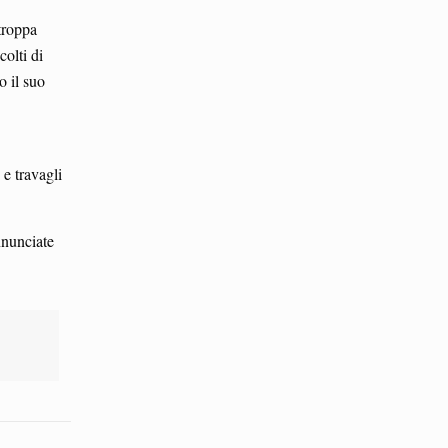
troppa
colti di
o il suo
e travagli
nnunciate