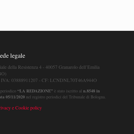
ede legale
iale della Resistenza 4 - 40057 Granarolo dell’Emilia
BO)
. IVA: 03888911207 - CF: LCNDNL70T46A944O
“LA REDAZIONE”
n.8548 in
 periodico
è stato iscritto al
ata 05/11/2020
nel registro periodici del Tribunale di Bologna.
rivacy e Cookie policy