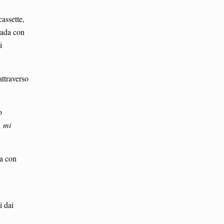
assette,
rada con
i
attraverso
o
, mi
ta con
i dai