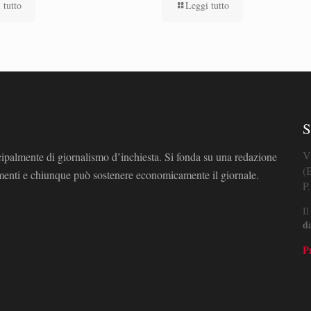
 tutto
Leggi tutto
S
V
cipalmente di giornalismo d’inchiesta. Si fonda su una redazione
(
omenti e chiunque può sostenere economicamente il giornale.
P
Il
d
P