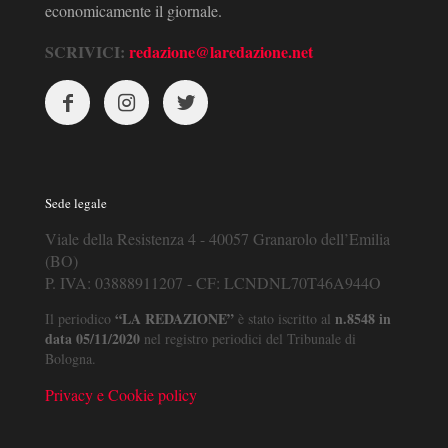
economicamente il giornale.
SCRIVICI:
redazione@laredazione.net
Sede legale
Viale della Resistenza 4 - 40057 Granarolo dell’Emilia
(BO)
P. IVA: 03888911207 - CF: LCNDNL70T46A944O
“LA REDAZIONE”
n.8548 in
Il periodico
è stato iscritto al
data 05/11/2020
nel registro periodici del Tribunale di
Bologna.
Privacy e Cookie policy