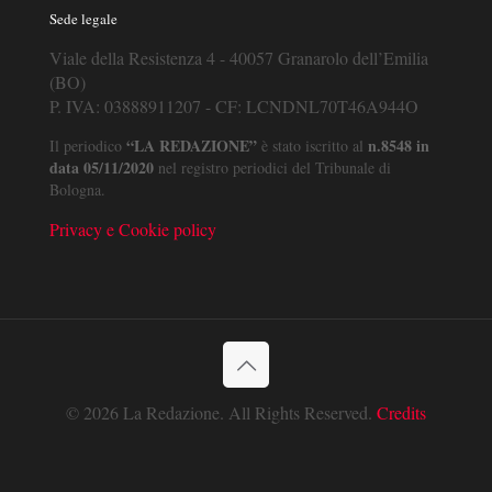
Sede legale
Viale della Resistenza 4 - 40057 Granarolo dell’Emilia
(BO)
P. IVA: 03888911207 - CF: LCNDNL70T46A944O
“LA REDAZIONE”
n.8548 in
Il periodico
è stato iscritto al
data 05/11/2020
nel registro periodici del Tribunale di
Bologna.
Privacy e Cookie policy
© 2026 La Redazione. All Rights Reserved.
Credits