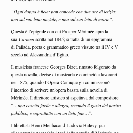
“Ogni donna è fiele; non concede che due ore di letizia:
una sul suo letto nuziale, e una sul suo letto di morte”.
Questa è l’epigrafe con cui Prosper Mérimée apre la
sua
Carmen
scritta nel 1845; si tratta di un epigramma
di Pallada, poeta e grammatico greco vissuto tra il IV e V
secolo ad Alessandria d’Egitto.
Il musicista francese Georges Bizet, rimasto folgorato da
questa novella, decise di musicarla e cominciò a lavorarci
nel 1875, quando l’Opéra-Comique gli commissionò
l’incarico di scrivere un’opera basata sulla novella di
Mérimée. Il direttore artistico si aspettava dal compositore:
“…
una cosetta facile e allegra, secondo il gusto del nostro
pubblico, e soprattutto con un lieto fine
…”.
I librettisti Henri Meilhacand Ludovic Halévy, pur
alleggerendo parecchio i toni della novella di Mérimée, ne