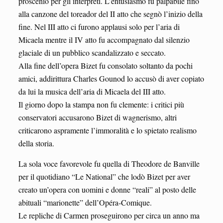
proscenio per gli interpreti. L’entusiasmo fu palpabile fino
alla canzone del toreador del II atto che segnò l’inizio della
fine. Nel III atto ci furono applausi solo per l’aria di
Micaela mentre il IV atto fu accompagnato dal silenzio
glaciale di un pubblico scandalizzato e seccato.
Alla fine dell’opera Bizet fu consolato soltanto da pochi
amici, addirittura Charles Gounod lo accusò di aver copiato
da lui la musica dell’aria di Micaela del III atto.
Il giorno dopo la stampa non fu clemente: i critici più
conservatori accusarono Bizet di wagnerismo, altri
criticarono aspramente l’immoralità e lo spietato realismo
della storia.
La sola voce favorevole fu quella di Theodore de Banville
per il quotidiano “Le National” che lodò Bizet per aver
creato un’opera con uomini e donne “reali” al posto delle
abituali “marionette” dell’Opéra-Comique.
Le repliche di Carmen proseguirono per circa un anno ma