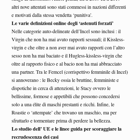
altri nove attentati sono stati commessi in nazioni differenti
e motivati dalla stessa vendetta ‘punitiva’.
Le varie definizioni online degli ‘astenuti forzati’
Nelle categorie auto-delineate dell’Incel sono inclusi : il
Virgin che non ha mai avuto rapporti sessuali; il Kissless-
virgin e che oltre a non aver mai avuto rapporti con l’altro
sesso non ha mai baciato e il Hugless-kissless-virgin che
oltre al rapporto fisico e al bacio non ha mai abbracciato
una partner. Tra le Femcel (corrispettivo femminile di Incel)
si annoverano : le Becky ossia le bruttine, femministe e
dispotiche in cerca di attenzioni, le Stacy ovvero le
bellissime, formose e appetibili che possono concedersi
solo a una élite di maschi prestanti e ricchi. Infine, le
Roastie o ‘attempate’ che trovano un maschio, ma per
sfruttarlo e tormentare prima di perdere la bellezza.
Lo studio dell’ UE e le linee guida per scoraggiare la
recrudescenza dei casi