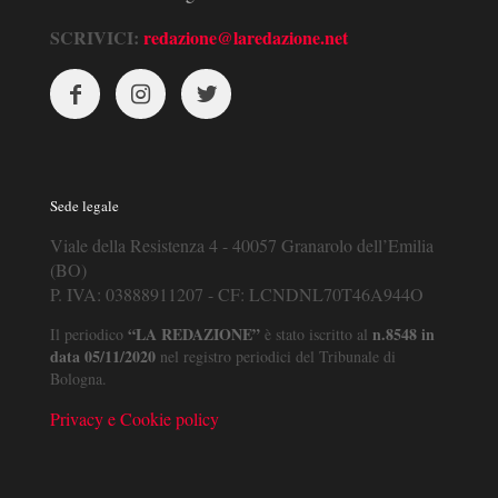
SCRIVICI:
redazione@laredazione.net
Sede legale
Viale della Resistenza 4 - 40057 Granarolo dell’Emilia
(BO)
P. IVA: 03888911207 - CF: LCNDNL70T46A944O
“LA REDAZIONE”
n.8548 in
Il periodico
è stato iscritto al
data 05/11/2020
nel registro periodici del Tribunale di
Bologna.
Privacy e Cookie policy