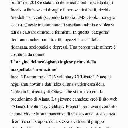
brutti” nel 2018 è stata una delle realtà online scelta dagli
Incels. Alla base del disagio: il non sentirsi belli, ricchi e
‘modelli’ vincenti (secondo la teoria LMS : look, money e
status). Queste tre componenti suscitano rabbia e violenza
tali da causare omicidi e ferimenti. In questa ‘categoria’
rientrano anche mariti traditi, ragazzi lasciati dalla
fidanzata, sociopatici e depressi. Una percentuale minore è
costituita da donne.
L’ origine del neologismo inglese prima della
inaspettata ‘involuzione’
Incel è l’acronimo di ” INvoluntary CELibate”. Nacque
negli anni novanta dall’ idea di una studentessa della
Carleton University di Ottawa che si firmava con lo
pseudonimo di Alana. La giovane canadese creò il sito web
“Alana’s Involuntary Celibacy Project” per trovare conforto
e condividere la sua mancanza di vita sessuale. A distanza
di anni e con stupore della stessa ideatrice, il gruppo