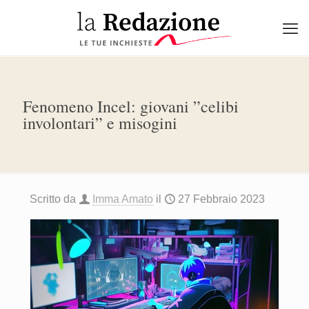
Fenomeno Incel: giovani ”celibi
involontari” e misogini
Scritto da
Imma Amato
il
27 Febbraio 2023