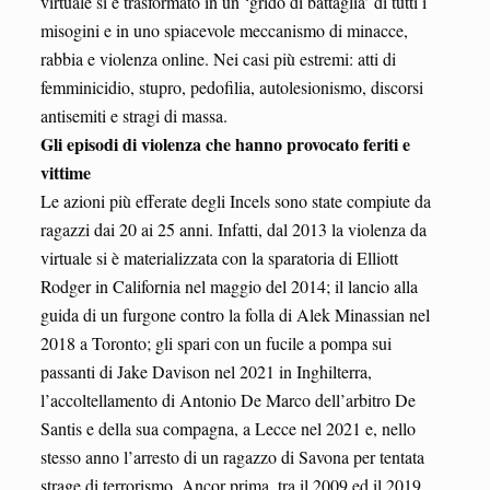
virtuale si è trasformato in un ‘grido di battaglia’ di tutti i
misogini e in uno spiacevole meccanismo di minacce,
rabbia e violenza online. Nei casi più estremi: atti di
femminicidio, stupro, pedofilia, autolesionismo, discorsi
antisemiti e stragi di massa.
Gli episodi di violenza che hanno provocato feriti e
vittime
Le azioni più efferate degli Incels sono state compiute da
ragazzi dai 20 ai 25 anni. Infatti, dal 2013 la violenza da
virtuale si è materializzata con la sparatoria di Elliott
Rodger in California nel maggio del 2014; il lancio alla
guida di un furgone contro la folla di Alek Minassian nel
2018 a Toronto; gli spari con un fucile a pompa sui
passanti di Jake Davison nel 2021 in Inghilterra,
l’accoltellamento di Antonio De Marco dell’arbitro De
Santis e della sua compagna, a Lecce nel 2021 e, nello
stesso anno l’arresto di un ragazzo di Savona per tentata
strage di terrorismo. Ancor prima, tra il 2009 ed il 2019