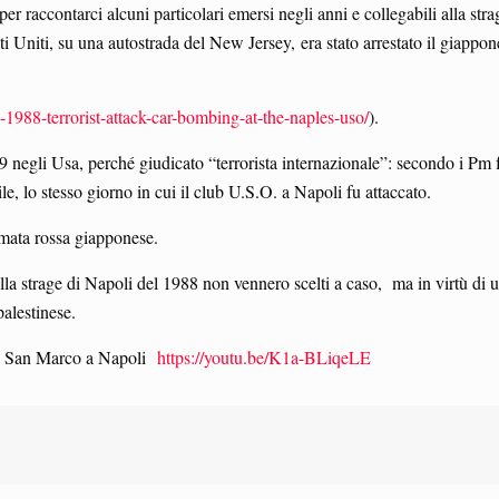
r raccontarci alcuni particolari emersi negli anni e collegabili alla strag
ati Uniti, su una autostrada del New Jersey, era stato arrestato il giapp
988-terrorist-attack-car-bombing-at-the-naples-uso/
).
negli Usa, perché giudicato “terrorista internazionale”: secondo i Pm f
, lo stesso giorno in cui il club U.S.O. a Napoli fu attaccato.
mata rossa giapponese.
lla strage di Napoli del 1988 non vennero scelti a caso, ma in virtù di 
-palestinese.
lata San Marco a Napoli
https://youtu.be/K1a-BLiqeLE