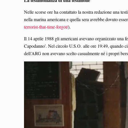
La testimonianza di una testimone
Nelle scorse ore ha contattato la nostra redazione una test
nella marina americana e quella sera avrebbe dovuto esser
terrorist-that-time-forgot/
).
Il 14 aprile 1988 gli americani avevano organizzato una fe
Capodanno’. Nel circolo U.S.O. alle ore 19:49, quando ci fu
dell’ARG non avevano scelto casualmente né i propri bersag