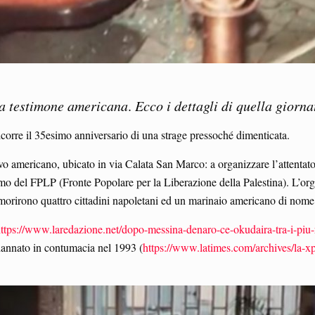
na testimone americana
.
Ecco i dettagli di quella giorna
icorre il 35esimo anniversario di una strage pressoché dimenticata.
ivo americano, ubicato in via Calata San Marco: a organizzare l’attent
smo del FPLP (Fronte Popolare per la Liberazione della Palestina). L’org
morirono quattro cittadini napoletani ed un marinaio americano di nome 
ttps://www.laredazione.net/dopo-messina-denaro-ce-okudaira-tra-i-piu-r
ndannato in contumacia nel 1993 (
https://www.latimes.com/archives/la-