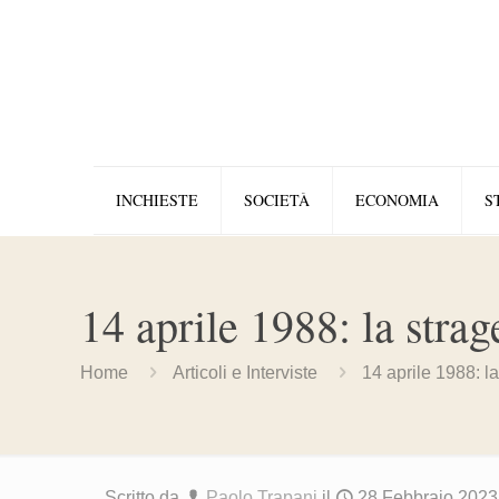
INCHIESTE
SOCIETÀ
ECONOMIA
S
14 aprile 1988: la stra
Home
Articoli e Interviste
14 aprile 1988: l
Scritto da
Paolo Trapani
il
28 Febbraio 2023