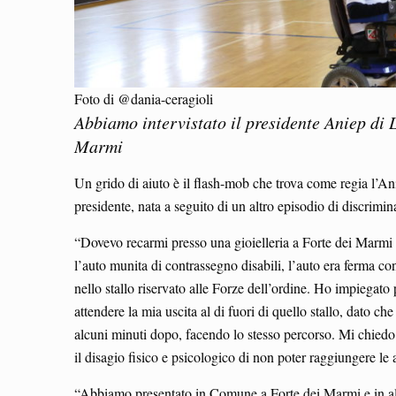
Foto di @dania-ceragioli
Abbiamo intervistato il presidente Aniep di L
Marmi
Un grido di aiuto è il flash-mob che trova come regia l’Ani
presidente, nata a seguito di un altro episodio di discrimi
“Dovevo recarmi presso una gioielleria a Forte dei Marmi 
l’auto munita di contrassegno disabili, l’auto era ferma c
nello stallo riservato alle Forze dell’ordine. Ho impiegat
attendere la mia uscita al di fuori di quello stallo, dato
alcuni minuti dopo, facendo lo stesso percorso. Mi chiedo 
il disagio fisico e psicologico di non poter raggiungere l
“Abbiamo presentato in Comune a Forte dei Marmi e in altri 