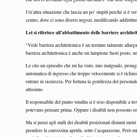
Un’altra situazione che lascia un po’ stupiti perché si è ve
centro, dove ci sono diversi negozi, modificando addirittura
Lei si riferisce all’abbattimento delle barriere archit
“Vede barriera architettonica è un termine talmente allarga
barriera architettonica è anche un lampione fuori posto, u
Le cito un episodio che mi ha visto, mio malgrado, protago
automatica di ingresso che troppo velocemente si è richiusa
entrare in sicurezza. Per fortuna la gentilezza del persona
altissimo.
Il responsabile del punto vendita si è reso disponibile a tr
potevano pensare prima. Oppure i disabili non possono en
Ma si pensi agli stalli dei disabili posizionati distanti met
prendere la carrozzina aprirla, sotto l’acquazzone. Però mi 