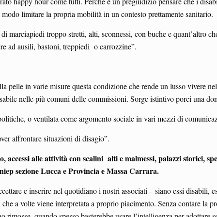
rato happy hour come tutti. Perché è un pregiudizio pensare che i disabil
 modo limitare la propria mobilità in un contesto prettamente sanitario.
a di marciapiedi troppo stretti, alti, sconnessi, con buche e quant’altro
e ad ausili, bastoni, treppiedi o carrozzine”.
lla pelle in varie misure questa condizione che rende un lusso vivere nel
 disabile nelle più comuni delle commissioni. Sorge istintivo porci una 
politiche, o ventilata come argomento sociale in vari mezzi di comunicaz
ver affrontare situazioni di disagio”.
ccessi alle attività con scalini alti e malmessi, palazzi storici, spes
Aniep sezione Lucca e Provincia e Massa Carrara.
ccettare e inserire nel quotidiano i nostri associati – siano essi disabili,
a che a volte viene interpretata a proprio piacimento. Senza contare la p
 rimosse, quando spesso basterebbe usare l’intelligenza per adottare se