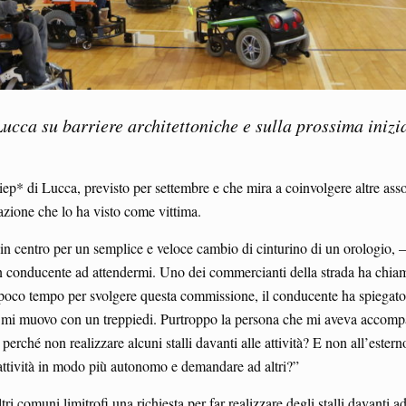
ucca su barriere architettoniche e sulla prossima inizi
ep* di Lucca, previsto per settembre e che mira a coinvolgere altre associ
nazione che lo ha visto come vittima.
in centro per un semplice e veloce cambio di cinturino di un orologio, 
on conducente ad attendermi. Uno dei commercianti della strada ha chiamat
o poco tempo per svolgere questa commissione, il conducente ha spiegato 
 che mi muovo con un treppiedi. Purtroppo la persona che mi aveva accomp
perché non realizzare alcuni stalli davanti alle attività? E non all’est
e attività in modo più autonomo e demandare ad altri?”
comuni limitrofi una richiesta per far realizzare degli stalli davanti ad 