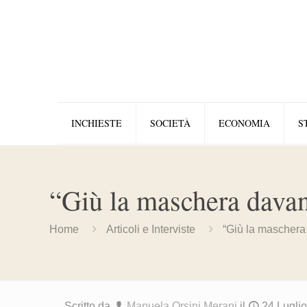
INCHIESTE
SOCIETÀ
ECONOMIA
S
“Giù la maschera davant
Home
Articoli e Interviste
“Giù la maschera d
Scritto da
Manuela Orsini Merani
il
24 Lugli