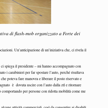
ativa di flash-mob organizzato a Forte dei
azioni. Un’anticipazione di un’iniziativa che, ci rivela il
– ci spiega il presidente – mi hanno accompagnato con
o i carabinieri per far spostare l’auto, perché risultava
che poteva fare manovra e liberare il posto riservato e
agnato è dovuta uscire con l’auto dalla ztl e ritornare
erno comportando per persone con ridotta mobilità come me
alcune attività commerciali, così da consentire ai disabili