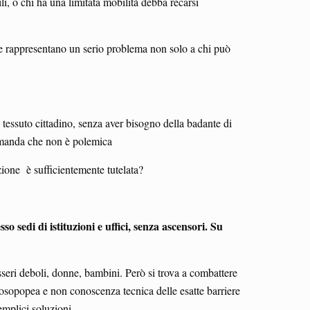
i, o chi ha una limitata mobilità debba recarsi
 che rappresentano un serio problema non solo a chi può
 tessuto cittadino, senza aver bisogno della badante di
domanda che non è polemica
ione è sufficientemente tutelata?
so sedi di istituzioni e uffici, senza ascensori.
Su
 esseri deboli, donne, bambini. Però si trova a combattere
rosopopea e non conoscenza tecnica delle esatte barriere
mplici soluzioni.