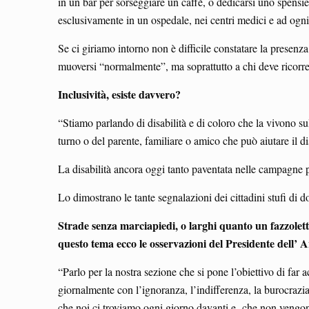
in un bar per sorseggiare un caffè, o dedicarsi uno spensie
esclusivamente in un ospedale, nei centri medici e ad ogni
Se ci giriamo intorno non è difficile constatare la presenz
muoversi “normalmente”, ma soprattutto a chi deve ricorrer
Inclusività, esiste davvero?
“Stiamo parlando di disabilità e di coloro che la vivono su
turno o del parente, familiare o amico che può aiutare il
La disabilità ancora oggi tanto paventata nelle campagne 
Lo dimostrano le tante segnalazioni dei cittadini stufi di do
Strade senza marciapiedi, o larghi quanto un fazzoletto, a
questo tema ecco le osservazioni del
Presidente dell’ 
“Parlo per la nostra sezione che si pone l’obiettivo di far a
giornalmente con l’ignoranza, l’indifferenza, la burocrazi
che noi ci troviamo ogni giorno davanti e che non vengono