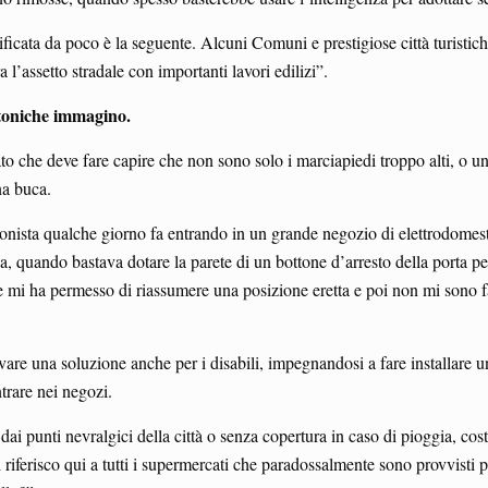
rificata da poco è la seguente. Alcuni Comuni e prestigiose città turistich
 l’assetto stradale con importanti lavori edilizi”.
ettoniche immagino.
to che deve fare capire che non sono solo i marciapiedi troppo alti, o una
na buca.
nista qualche giorno fa entrando in un grande negozio di elettrodomestici
, quando bastava dotare la parete di un bottone d’arresto della porta pe
le mi ha permesso di riassumere una posizione eretta e poi non mi sono fat
ovare una soluzione anche per i disabili, impegnandosi a fare installare u
trare nei negozi.
ri dai punti nevralgici della città o senza copertura in caso di pioggia, cos
riferisco qui a tutti i supermercati che paradossalmente sono provvisti pe