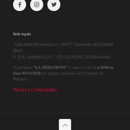
Sede legale
Viale della Resistenza 4 - 40057 Granarolo dell’Emilia
(BO)
P. IVA: 03888911207 - CF: LCNDNL70T46A944O
“LA REDAZIONE”
n.8548 in
Il periodico
è stato iscritto al
data 05/11/2020
nel registro periodici del Tribunale di
Bologna.
Privacy e Cookie policy