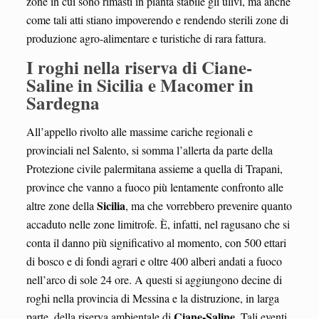
zone in cui sono rimasti in pianta stabile gli ulivi, ma anche
come tali atti stiano impoverendo e rendendo sterili zone di
produzione agro-alimentare e turistiche di rara fattura.
I roghi nella riserva di Ciane-
Saline in Sicilia e Macomer in
Sardegna
All’appello rivolto alle massime cariche regionali e
provinciali nel Salento, si somma l’allerta da parte della
Protezione civile palermitana assieme a quella di Trapani,
province che vanno a fuoco più lentamente confronto alle
Sicilia
altre zone della
, ma che vorrebbero prevenire quanto
accaduto nelle zone limitrofe. È, infatti, nel ragusano che si
conta il danno più significativo al momento, con 500 ettari
di bosco e di fondi agrari e oltre 400 alberi andati a fuoco
nell’arco di sole 24 ore. A questi si aggiungono decine di
roghi nella provincia di Messina e la distruzione, in larga
Ciane-Saline
parte, della riserva ambientale di
. Tali eventi