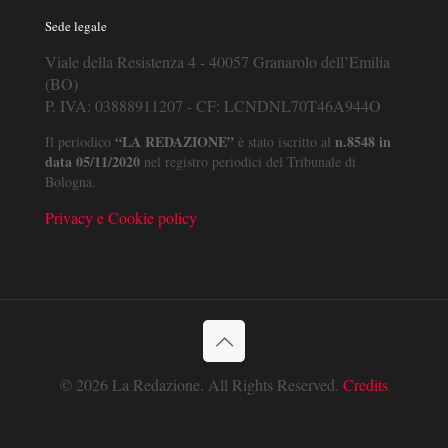
Sede legale
Viale della Resistenza 4 - 40057 Granarolo dell’Emilia
(BO)
P. IVA: 03888911207 - CF: LCNDNL70T46A944O
“LA REDAZIONE”
n.8548 in
Il periodico
è stato iscritto al
data 05/11/2020
nel registro periodici del Tribunale di
Bologna.
Privacy e Cookie policy
© 2026 La Redazione. All Rights Reserved.
Credits