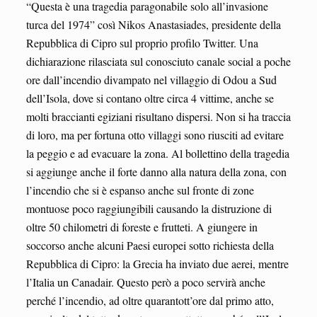
“Questa è una tragedia paragonabile solo all’invasione
turca del 1974” così Nikos Anastasiades, presidente della
Repubblica di Cipro sul proprio profilo Twitter. Una
dichiarazione rilasciata sul conosciuto canale social a poche
ore dall’incendio divampato nel villaggio di Odou a Sud
dell’Isola, dove si contano oltre circa 4 vittime, anche se
molti braccianti egiziani risultano dispersi. Non si ha traccia
di loro, ma per fortuna otto villaggi sono riusciti ad evitare
la peggio e ad evacuare la zona. Al bollettino della tragedia
si aggiunge anche il forte danno alla natura della zona, con
l’incendio che si è espanso anche sul fronte di zone
montuose poco raggiungibili causando la distruzione di
oltre 50 chilometri di foreste e frutteti. A giungere in
soccorso anche alcuni Paesi europei sotto richiesta della
Repubblica di Cipro: la Grecia ha inviato due aerei, mentre
l’Italia un Canadair. Questo però a poco servirà anche
perché l’incendio, ad oltre quarantott’ore dal primo atto,