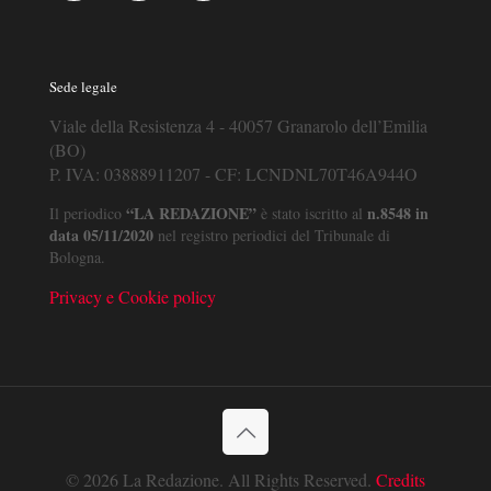
Sede legale
Viale della Resistenza 4 - 40057 Granarolo dell’Emilia
(BO)
P. IVA: 03888911207 - CF: LCNDNL70T46A944O
“LA REDAZIONE”
n.8548 in
Il periodico
è stato iscritto al
data 05/11/2020
nel registro periodici del Tribunale di
Bologna.
Privacy e Cookie policy
© 2026 La Redazione. All Rights Reserved.
Credits