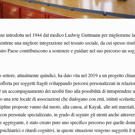
venne introdotta nel 1944 dal medico Ludwig Guttmann per migliorarne la l
sentirne una migliore integrazione nel tessuto sociale, da cui spesso risul
ostro Paese contribuiscono a sostenere e guidare nel suo percorso un sog
 settore, attualmente quindici, ha dato vita nel 2019 a un progetto chiam
offerta per soggetti fragili sviluppando percorsi personalizzati in relazio
hé un accompagnamento dei neofiti fino alla possibilità di intraprendere u
una rete locale di associazioni che dialogano con enti, istituti scolasti
cipline proposte vanno dal nuoto, alla canoa, al Kayak, alle arti marziali,
con personale specializzato, in grado di seguire gli utenti anche attravers
te aggregante, è stato creato pure uno specifico percorso per quelle donn
 psichiatrici o ritardi cognitivi, in queste situazioni vengono suggeriti il