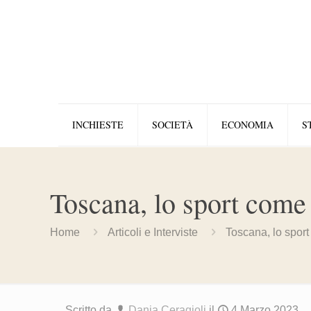
INCHIESTE
SOCIETÀ
ECONOMIA
S
Toscana, lo sport come 
Home
Articoli e Interviste
Toscana, lo sport
Scritto da
Dania Ceragioli
il
4 Marzo 2023