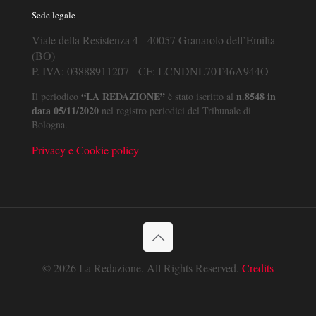
Sede legale
Viale della Resistenza 4 - 40057 Granarolo dell’Emilia
(BO)
P. IVA: 03888911207 - CF: LCNDNL70T46A944O
“LA REDAZIONE”
n.8548 in
Il periodico
è stato iscritto al
data 05/11/2020
nel registro periodici del Tribunale di
Bologna.
Privacy e Cookie policy
© 2026 La Redazione. All Rights Reserved.
Credits