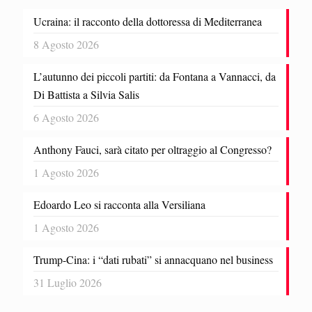
Ucraina: il racconto della dottoressa di Mediterranea
8 Agosto 2026
L’autunno dei piccoli partiti: da Fontana a Vannacci, da
Di Battista a Silvia Salis
6 Agosto 2026
Anthony Fauci, sarà citato per oltraggio al Congresso?
1 Agosto 2026
Edoardo Leo si racconta alla Versiliana
1 Agosto 2026
Trump-Cina: i “dati rubati” si annacquano nel business
31 Luglio 2026