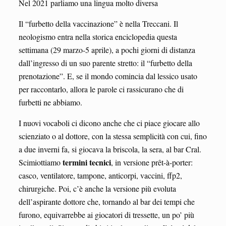
Nel 2021 parliamo una lingua molto diversa
Il “furbetto della vaccinazione” è nella Treccani. Il
neologismo entra nella storica enciclopedia questa
settimana (29 marzo-5 aprile), a pochi giorni di distanza
dall’ingresso di un suo parente stretto: il “furbetto della
prenotazione”. E, se il mondo comincia dal lessico usato
per raccontarlo, allora le parole ci rassicurano che di
furbetti ne abbiamo.
I nuovi vocaboli ci dicono anche che ci piace giocare allo
scienziato o al dottore, con la stessa semplicità con cui, fino
a due inverni fa, si giocava la briscola, la sera, al bar Cral.
termini tecnici
Scimiottiamo
, in versione prêt-à-porter:
casco, ventilatore, tampone, anticorpi, vaccini, ffp2,
chirurgiche. Poi, c’è anche la versione più evoluta
dell’aspirante dottore che, tornando al bar dei tempi che
furono, equivarrebbe ai giocatori di tressette, un po’ più