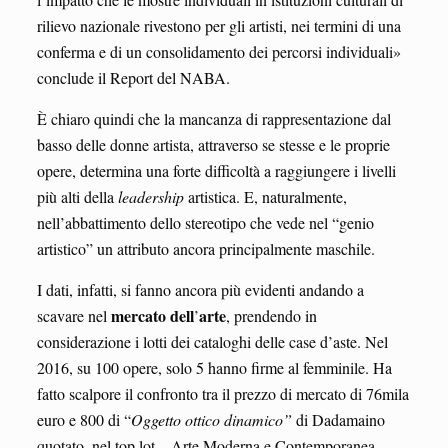
rilievo nazionale rivestono per gli artisti, nei termini di una
conferma e di un consolidamento dei percorsi individuali»
conclude il Report del NABA.
È chiaro quindi che la mancanza di rappresentazione dal
basso delle donne artista, attraverso se stesse e le proprie
opere, determina una forte difficoltà a raggiungere i livelli
più alti della
leadership
artistica. E, naturalmente,
nell’abbattimento dello stereotipo che vede nel “genio
artistico” un attributo ancora principalmente maschile.
I dati, infatti, si fanno ancora più evidenti andando a
mercato dell
arte
scavare nel
’
, prendendo in
considerazione i lotti dei cataloghi delle case d’aste. Nel
2016, su 100 opere, solo 5 hanno firme al femminile. Ha
fatto scalpore il confronto tra il prezzo di mercato di 76mila
euro e 800 di “
Oggetto ottico dinamico”
di Dadamaino
quotato, nel top lot – Arte Moderna e Contemporanea