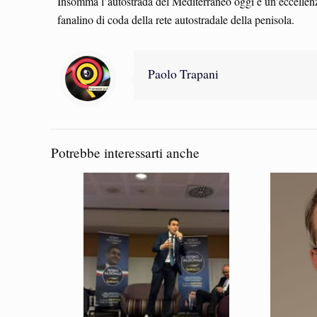
Insomma l’autostrada del Mediterraneo oggi è un’eccellenza de
fanalino di coda della rete autostradale della penisola.
Paolo Trapani
Potrebbe interessarti anche