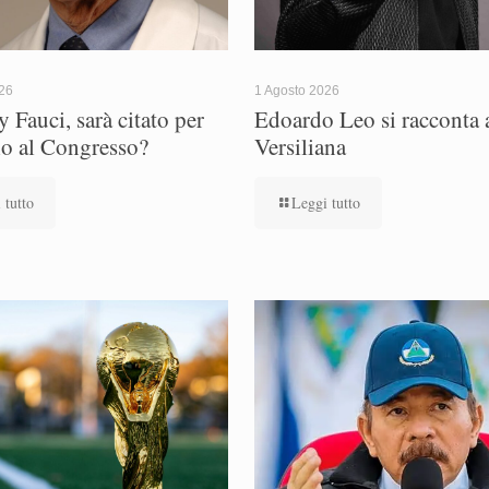
026
1 Agosto 2026
 Fauci, sarà citato per
Edoardo Leo si racconta a
io al Congresso?
Versiliana
 tutto
Leggi tutto