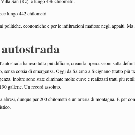
 a Villa San (Rc): è lungo 436 chilometri.
nvece lungo 442 chilometri.
ni politiche, economiche e per le infiltrazioni mafiose negli appalti. Ma
 autostrada
’autostrada ha reso tutto più difficile, creando ripercussioni sulla defini
ato, senza corsia di emergenza. Oggi da Salerno a Sicignano (tratto più tra
enza. Inoltre sono state eliminate molte curve e realizzati tratti più rettil
e 190 gallerie. Un record assoluto.
calabresi, dunque per 200 chilometri è un’arteria di montagna. E per com
istico.