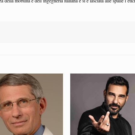
lla mobilità e dell’ingegneria italiana e si è lasciata alle spalle l’etic