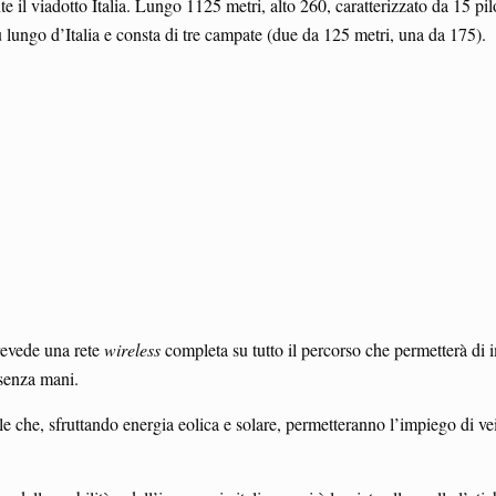
il viadotto Italia. Lungo 1125 metri, alto 260, caratterizzato da 15 pil
iù lungo d’Italia e consta di tre campate (due da 125 metri, una da 175).
prevede una rete
wireless
completa su tutto il percorso che permetterà di 
o senza mani.
ole che, sfruttando energia eolica e solare, permetteranno l’impiego di ve