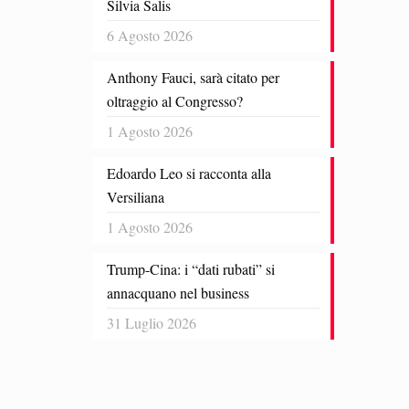
Silvia Salis
6 Agosto 2026
Anthony Fauci, sarà citato per
oltraggio al Congresso?
1 Agosto 2026
Edoardo Leo si racconta alla
Versiliana
1 Agosto 2026
Trump-Cina: i “dati rubati” si
annacquano nel business
31 Luglio 2026