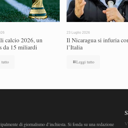
026
23 Luglio 2026
i calcio 2026, un
Il Nicaragua si infuria co
s da 15 miliardi
l’Italia
 tutto
Leggi tutto
S
V
cipalmente di giornalismo d’inchiesta. Si fonda su una redazione