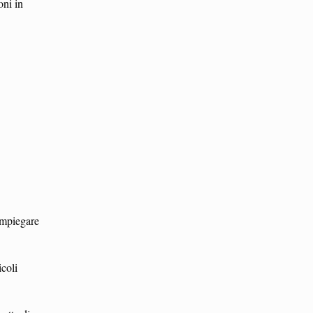
oni in
impiegare
icoli