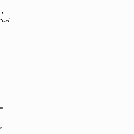
io
Road
un
el