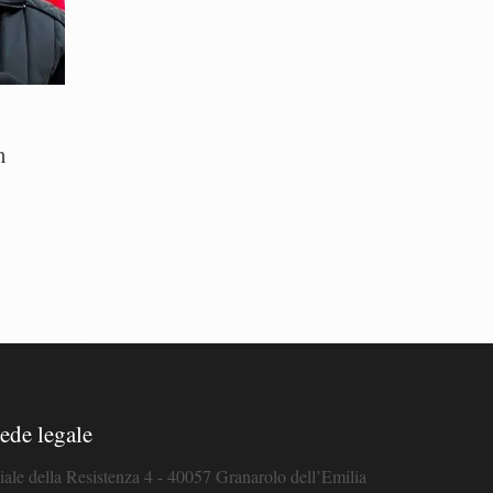
n
ede legale
iale della Resistenza 4 - 40057 Granarolo dell’Emilia