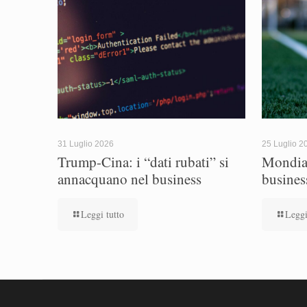
31 Luglio 2026
25 Luglio 2
Trump-Cina: i “dati rubati” si
Mondial
annacquano nel business
busines
Leggi tutto
Leggi