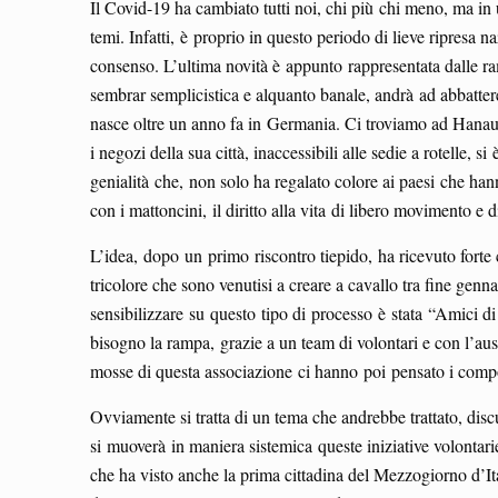
Il Covid-19 ha cambiato tutti noi, chi più chi meno, ma in u
temi. Infatti, è proprio in questo periodo di lieve ripresa 
consenso. L’ultima novità è appunto rappresentata dalle ra
sembrar semplicistica e alquanto banale, andrà ad abbattere 
nasce oltre un anno fa in Germania. Ci troviamo ad Hanau, p
i negozi della sua città, inaccessibili alle sedie a rotelle
genialità che, non solo ha regalato colore ai paesi che han
con i mattoncini, il diritto alla vita di libero movimento e di
L’idea, dopo un primo riscontro tiepido, ha ricevuto forte c
tricolore che sono venutisi a creare a cavallo tra fine genn
sensibilizzare su questo tipo di processo è stata “Amici 
bisogno la rampa, grazie a un team di volontari e con l’aus
mosse di questa associazione ci hanno poi pensato i compo
Ovviamente si tratta di un tema che andrebbe trattato, di
si muoverà in maniera sistemica queste iniziative volontarie 
che ha visto anche la prima cittadina del Mezzogiorno d’It