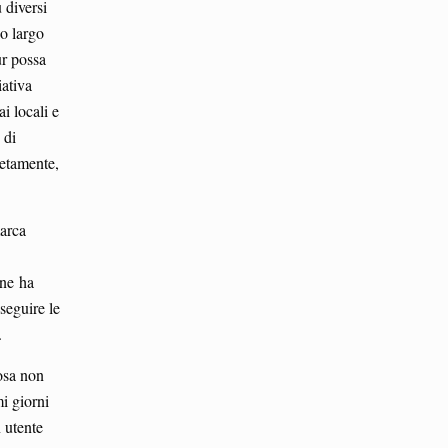
 diversi
no largo
ur possa
iativa
i locali e
 di
retamente,
marca
 ne ha
seguire le
.
osa non
mi giorni
 utente