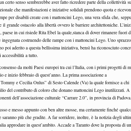
n certo senso sembrerebbe aver fatto ricredere parte della collettività su
nazionale che manifestazioni e iniziative solidali prendono quota e ricevo
mpe per disabili create con i mattoncini Lego, una vera sfida che, sepp
il grande ostacolo alla libertà ovvero le barriere architettoniche. L’iniz
aese in cui risiede Rita Ebel la quale,stanca di dover rimanere fuori da
, si è ingegnata costruendo delle rampe con i mattoncini Lego. Uno sprazzo
no poi aderito a questa bellissima iniziativa, bensì ha riconosciuto conc
 accessibilità a tutto.
onsenso da molti Paesi europei tra cui l’Italia, con i primi progetti di 
aio e inizio febbraio di quest’anno. La prima associazione a
di Tommy e Cecilia Onlus” di Sesto Calende (Va) la quale fornisce a chi
ilio del contributo di coloro che donano mattoncini Lego inutilizzati. A 
nenti dell’associazione culturale “Carrare 2.0”, in provincia di Padova
scusso e messo appunto con ben altre mosse, ma certamente finché qualc
saranno più che gradite. A far sorridere, inoltre, è la notizia degli ulti
alia approdare in quest’ambito. Accade a Taranto dove la proposta di un