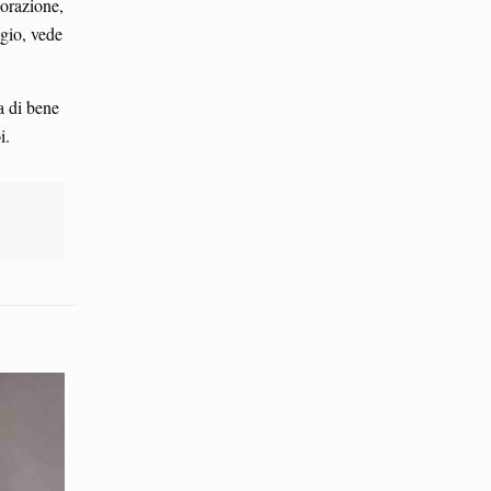
borazione,
gio, vede
a di bene
i.