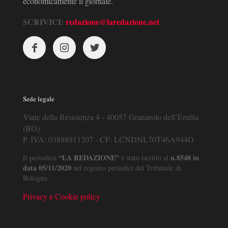
economicamente il giornale.
SCRIVICI:
redazione@laredazione.net
Sede legale
Viale della Resistenza 4 - 40057 Granarolo dell’Emilia
(BO)
P. IVA: 03888911207 - CF: LCNDNL70T46A944O
“LA REDAZIONE”
n.8548 in
Il periodico
è stato iscritto al
data 05/11/2020
nel registro periodici del Tribunale di
Bologna.
Privacy e Cookie policy