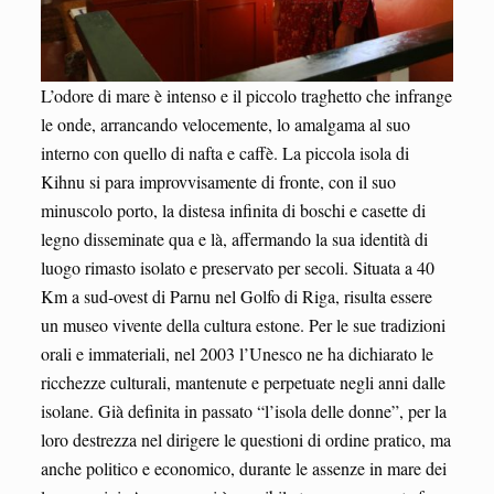
L’odore di mare è intenso e il piccolo traghetto che infrange
le onde, arrancando velocemente, lo amalgama al suo
interno con quello di nafta e caffè. La piccola isola di
Kihnu si para improvvisamente di fronte, con il suo
minuscolo porto, la distesa infinita di boschi e casette di
legno disseminate qua e là, affermando la sua identità di
luogo rimasto isolato e preservato per secoli. Situata a 40
Km a sud-ovest di Parnu nel Golfo di Riga, risulta essere
un museo vivente della cultura estone. Per le sue tradizioni
orali e immateriali, nel 2003 l’Unesco ne ha dichiarato le
ricchezze culturali, mantenute e perpetuate negli anni dalle
isolane. Già definita in passato “l’isola delle donne”, per la
loro destrezza nel dirigere le questioni di ordine pratico, ma
anche politico e economico, durante le assenze in mare dei