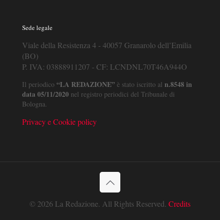
Sede legale
Viale della Resistenza 4 - 40057 Granarolo dell’Emilia
(BO)
P. IVA: 03888911207 - CF: LCNDNL70T46A944O
“LA REDAZIONE”
n.8548 in
Il periodico
è stato iscritto al
data 05/11/2020
nel registro periodici del Tribunale di
Bologna.
Privacy e Cookie policy
© 2026 La Redazione. All Rights Reserved.
Credits