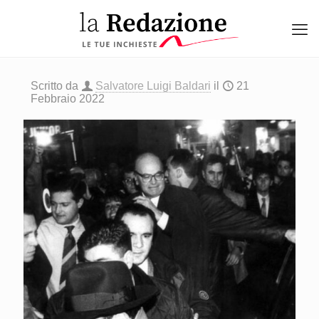
Scritto da
Salvatore Luigi Baldari
il
21
Febbraio 2022