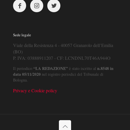
Sede legale
Viale della Resistenza 4 - 40057 Granarolo dell’Emilia
(BO)
P. IVA: 03888911207 - CF: LCNDNL70T46A944O
“LA REDAZIONE”
n.8548 in
Il periodico
è stato iscritto al
data 05/11/2020
nel registro periodici del Tribunale di
Bologna.
Privacy e Cookie policy