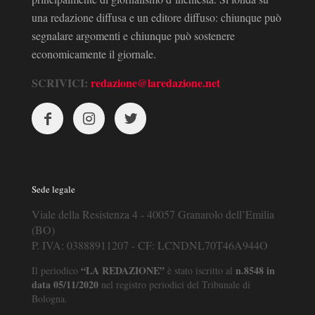
una redazione diffusa e un editore diffuso: chiunque può
segnalare argomenti e chiunque può sostenere
economicamente il giornale.
SCRIVICI:
redazione@laredazione.net
Sede legale
Viale della Resistenza 4 - 40057 Granarolo dell’Emilia
(BO)
P. IVA: 03888911207 - CF: LCNDNL70T46A944O
“LA REDAZIONE”
n.8548 in
Il periodico
è stato iscritto al
data 05/11/2020
nel registro periodici del Tribunale di
Bologna.