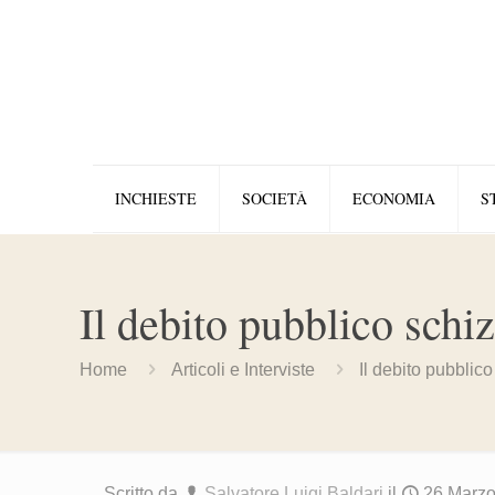
INCHIESTE
SOCIETÀ
ECONOMIA
S
Il debito pubblico schiz
Home
Articoli e Interviste
Il debito pubblico
Scritto da
Salvatore Luigi Baldari
il
26 Marz