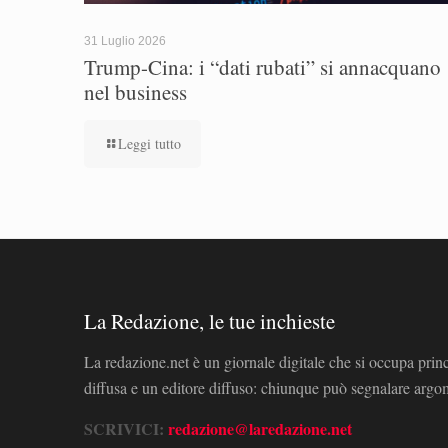
31 Luglio 2026
Trump-Cina: i “dati rubati” si annacquano
nel business
Leggi tutto
La Redazione, le tue inchieste
La redazione.net è un giornale digitale che si occupa prin
diffusa e un editore diffuso: chiunque può segnalare arg
SCRIVICI:
redazione@laredazione.net