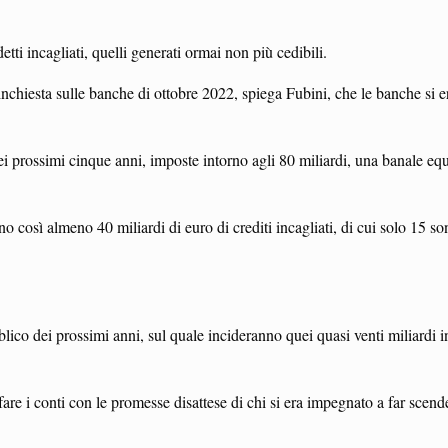
ti incagliati, quelli generati ormai non più cedibili.
nchiesta sulle banche di ottobre 2022, spiega Fubini, che le banche si e
e nei prossimi cinque anni, imposte intorno agli 80 miliardi, una banale
o così almeno 40 miliardi di euro di crediti incagliati, di cui solo 15 so
ubblico dei prossimi anni, sul quale incideranno quei quasi venti miliar
 fare i conti con le promesse disattese di chi si era impegnato a far scen