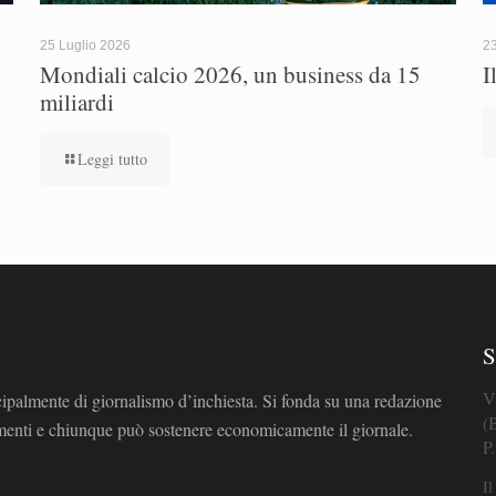
25 Luglio 2026
23
Mondiali calcio 2026, un business da 15
I
miliardi
Leggi tutto
S
V
cipalmente di giornalismo d’inchiesta. Si fonda su una redazione
(
omenti e chiunque può sostenere economicamente il giornale.
P
Il