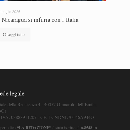
 Luglio 2026
l Nicaragua si infuria con l’Italia
Leggi tutto
ede legale
iale della Resistenza 4 - 40057 Granarolo dell’Emilia
BO)
. IVA: 03888911207 - CF: LCNDNL70T46A944O
“LA REDAZIONE”
n.8548 in
 periodico
è stato iscritto al