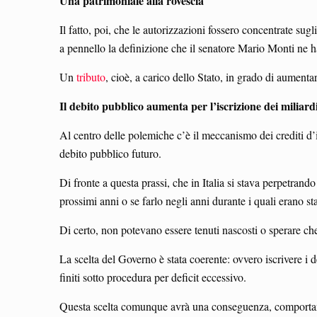
Una patrimoniale alla rovescia
Il fatto, poi, che le autorizzazioni fossero concentrate sug
a pennello la definizione che il senatore Mario Monti ne h
Un
tributo
, cioè, a carico dello Stato, in grado di aumenta
Il debito pubblico aumenta per l’iscrizione dei miliar
Al centro delle polemiche c’è il meccanismo dei crediti d’im
debito pubblico futuro.
Di fronte a questa prassi, che in Italia si stava perpetrando
prossimi anni o se farlo negli anni durante i quali erano sta
Di certo, non potevano essere tenuti nascosti o sperare ch
La scelta del Governo è stata coerente: ovvero iscrivere i d
finiti sotto procedura per deficit eccessivo.
Questa scelta comunque avrà una conseguenza, comportando 