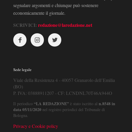
segnalare argomenti e chiunque può sostenere
economicamente il giornale.
SCRIVICI:
redazione@laredazione.net
Sede legale
Viale della Resistenza 4 - 40057 Granarolo dell’Emilia
(BO)
P. IVA: 03888911207 - CF: LCNDNL70T46A944O
“LA REDAZIONE”
n.8548 in
Il periodico
è stato iscritto al
data 05/11/2020
nel registro periodici del Tribunale di
Bologna.
Privacy e Cookie policy