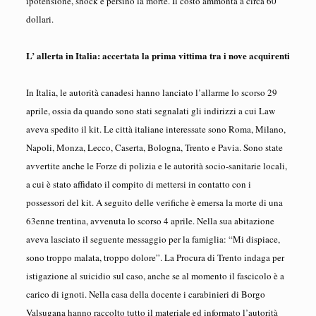
ipotensione, shock e persino la morte. Il costo ammonta a circa 60
dollari.
L’ allerta in Italia: accertata la prima vittima tra i nove acquirenti
In Italia, le autorità canadesi hanno lanciato l’allarme lo scorso 29
aprile, ossia da quando sono stati segnalati gli indirizzi a cui Law
aveva spedito il kit. Le città italiane interessate sono Roma, Milano,
Napoli, Monza, Lecco, Caserta, Bologna, Trento e Pavia. Sono state
avvertite anche le Forze di polizia e le autorità socio-sanitarie locali,
a cui è stato affidato il compito di mettersi in contatto con i
possessori del kit. A seguito delle verifiche è emersa la morte di una
63enne trentina, avvenuta lo scorso 4 aprile. Nella sua abitazione
aveva lasciato il seguente messaggio per la famiglia: “Mi dispiace,
sono troppo malata, troppo dolore”. La Procura di Trento indaga per
istigazione al suicidio sul caso, anche se al momento il fascicolo è a
carico di ignoti. Nella casa della docente i carabinieri di Borgo
Valsugana hanno raccolto tutto il materiale ed informato l’autorità