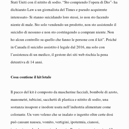
Stati Uniti con il nitrito di sodio. “Sto compiendo l’opera di Dio”- ha
dichiarato Law a un giornalista del Times e pseudo acquirente
interessato- Si stanno suicidando loro stessi, io non sto facendo
niente di male. Sto solo vendendo un prodotto, non sto assistendo il
suicidio di nessuno e non sto costringendo a comprare niente. Non
ho alcun controllo su quello che fanno le persone con il kit”. Poiché
in Canada il suicidio assistito è legale dal 2016, ma solo con
l’assistenza di un medico, il gestore dei siti web rischia la pena
detentiva di 14 anni.
Cosa contiene il kit letale
Il pacco del kit è composto da mascherine facciali, bombole di azoto,
manometri, tubicini, sacchetti di plastica e nitrito di sodio, una
sostanza insapore e inodore usata nell’industria alimentare come
colorante. Un vero veleno che se inalato o ingerito oltre certe dosi
può causare nausea, vomito, vertigini, ipotermia, cianosi,