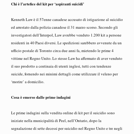
Chi è l’artefice del kit per ‘aspiranti suicidi’
Kenneth Law è il 57enne canadese accusato di istigazione al suicidio
ed arrestato dalla polizia canadese il 31 marzo scorso. Secondo gli
investigatori dell’Interpol, Law avrebbe venduto 1.200 kit a persone
residenti in 40 Paesi diversi. Le spedizioni sarebbero avvenute da un
ufficio postale di Toronto circa due anni fa, mietendo le prime 4
vittime nel Regno Unito. Lo stesso Law ha affermato di aver venduto
il suo prodotto a centinaia di utenti inglesi, tutti con tendenze
suicide, fornendo nei minimi dettagli come utilizzare il veleno per
‘morire’ a domicilio.
Cosa è emerso dalle prime indagini
Le prime indagini sulla vendita online di kit per il suicidio sono
iniziate nella municipalità di Peel, nell’Ontario, dopo la
segnalazione di sette decessi per suicidio nel Regno Unito e tre negli