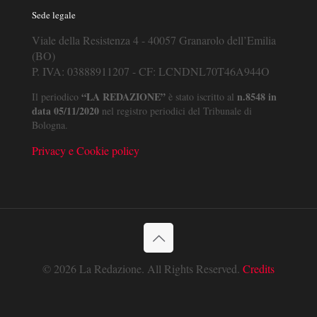
Sede legale
Viale della Resistenza 4 - 40057 Granarolo dell’Emilia
(BO)
P. IVA: 03888911207 - CF: LCNDNL70T46A944O
“LA REDAZIONE”
n.8548 in
Il periodico
è stato iscritto al
data 05/11/2020
nel registro periodici del Tribunale di
Bologna.
Privacy e Cookie policy
© 2026 La Redazione. All Rights Reserved.
Credits