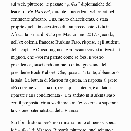
sul web, piuttosto, le passate “
gaffes”
diplomatiche del
leader di
En Marche!
, durante i precedenti voli esteri nel
continente africano. Una, molto chiacchierata, è stata
proprio quella in occasione di una precedente visita in
Africa, la prima di Stato per Macron, nel 2017. Quando,
nell’ex colonia francese Burkina Faso, rispose, agli studenti
della capitale Ougadougou che volevano servizi universitari
migliori, che «voi mi parlate come se fossi il vostro
presidente», suscitando un moto di indignazione del
presidente Roch Kaborè. Che, quasi all’istante, abbandonò
la sala. La battuta di Macron fu questa, in risposta al gesto:
«Ecco se ne va… ma no, resta qui… niente, è andato a
riparare l’aria condizionata». Era andato in Burkina Faso
con il proposito virtuoso di invitare l’ex colonia a superare
la visione paternalistica della Francia.
Sui libri di storia però, non rimarranno, o almeno si spera,
le “
gaffes”
di Macron. Rimarrà, piuttosto, quel minuto e