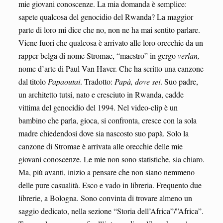
mie giovani conoscenze. La mia domanda è semplice:
sapete qualcosa del genocidio del Rwanda? La maggior
parte di loro mi dice che no, non ne ha mai sentito parlare.
Viene fuori che qualcosa è arrivato alle loro orecchie da un
rapper belga di nome Stromae, “maestro” in gergo
verlan,
nome d’arte di Paul Van Haver. Che ha scritto una canzone
dal titolo
Papaoutai
. Tradotto:
Papà, dove sei
. Suo padre,
un architetto tutsi, nato e cresciuto in Rwanda, cadde
vittima del genocidio del 1994. Nel video-clip è un
bambino che parla, gioca, si confronta, cresce con la sola
madre chiedendosi dove sia nascosto suo papà. Solo la
canzone di Stromae è arrivata alle orecchie delle mie
giovani conoscenze. Le mie non sono statistiche, sia chiaro.
Ma, più avanti, inizio a pensare che non siano nemmeno
delle pure casualità. Esco e vado in libreria. Frequento due
librerie, a Bologna. Sono convinta di trovare almeno un
saggio dedicato, nella sezione “Storia dell’Africa”/”Africa”.