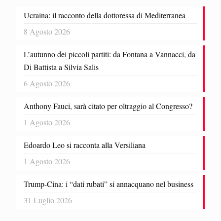
Ucraina: il racconto della dottoressa di Mediterranea
8 Agosto 2026
L’autunno dei piccoli partiti: da Fontana a Vannacci, da
Di Battista a Silvia Salis
6 Agosto 2026
Anthony Fauci, sarà citato per oltraggio al Congresso?
1 Agosto 2026
Edoardo Leo si racconta alla Versiliana
1 Agosto 2026
Trump-Cina: i “dati rubati” si annacquano nel business
31 Luglio 2026