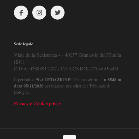
Sede legale
Viale della Resistenza 4 - 40057 Granarolo dell’Emilia
(BO)
P. IVA: 03888911207 - CF: LCNDNL70T46A944O
“LA REDAZIONE”
n.8548 in
Il periodico
è stato iscritto al
data 05/11/2020
nel registro periodici del Tribunale di
Bologna.
Privacy e Cookie policy