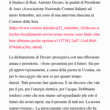
il Sindaco di Bari, Antonio Decaro, in qualità di Presidente
di Anci (Associazione Nazionale Comuni Italiani) ad
inizio Settembre, nel corso di una intervista rilasciata al
Corriere della Sera
(
https://www.corriere.it/politica/22_settembre_02/decaro-a-
rischio-riscaldamenti-servizi-nostre-risorse-sono-finite-citta-
buie-abbiamo-poche-opzioni-e3127382-2a87-11ed-8fa9-
879da6ca29ec.shtml
)
La dichiarazione di Decaro proseguiva con una riflessione
amara e perentoria: ‹‹Sono pessimista per il futuro. Sia per
gli approvvigionamenti, a causa della guerra in Ucraina, sia
per lo stoccaggio che non so per quanto tempo
durerà. Tutti possono fare qualcosa. È un discorso che vale
per il gas, per l’energia elettrica, per l’acqua. Dobbiamo
renderci conto che non stiamo salvaguardando più solo il
futuro dei nostri nipoti, ma il presente di tutti noi. La nostra
sopravvivenza››. La preoccupante crisi energetica che ha