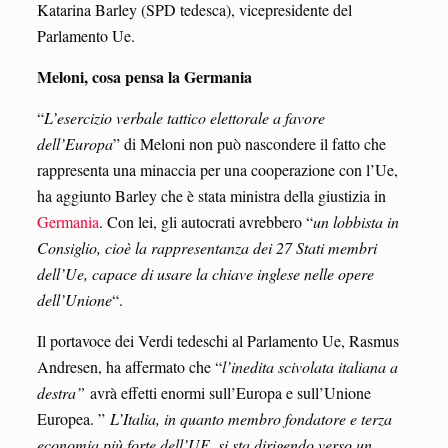
Katarina Barley (SPD tedesca), vicepresidente del
Parlamento Ue.
Meloni, cosa pensa la Germania
“
L’esercizio verbale tattico elettorale a favore
dell’Europa
” di Meloni non può nascondere il fatto che
rappresenta una minaccia per una cooperazione con l’Ue,
ha aggiunto Barley che è stata ministra della giustizia in
Germania
. Con lei, gli autocrati avrebbero “
un lobbista in
Consiglio, cioè la rappresentanza dei 27 Stati membri
dell’Ue, capace di usare la chiave inglese nelle opere
dell’Unione
“.
Il portavoce dei Verdi tedeschi al Parlamento Ue, Rasmus
Andresen, ha affermato che “
l’inedita scivolata italiana a
destra”
avrà effetti enormi sull’Europa e sull’Unione
Europea. ”
L’Italia, in quanto membro fondatore e terza
economia più forte dell’UE, si sta dirigendo verso un