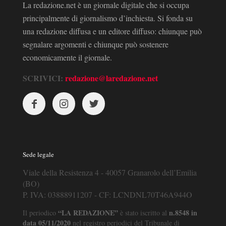
La redazione.net è un giornale digitale che si occupa
principalmente di giornalismo d’inchiesta. Si fonda su
una redazione diffusa e un editore diffuso: chiunque può
segnalare argomenti e chiunque può sostenere
economicamente il giornale.
SCRIVICI:
redazione@laredazione.net
Sede legale
Viale della Resistenza 4 - 40057 Granarolo dell’Emilia
(BO)
P. IVA: 03888911207 - CF: LCNDNL70T46A944O
“LA REDAZIONE”
n.8548 in
Il periodico
è stato iscritto al
data 05/11/2020
nel registro periodici del Tribunale di