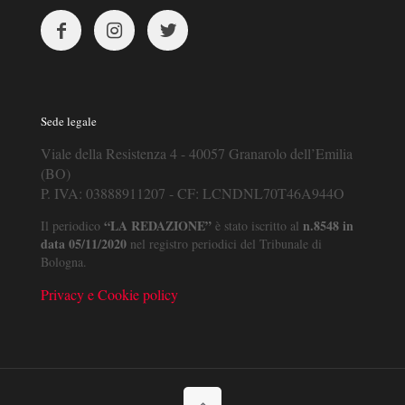
Sede legale
Viale della Resistenza 4 - 40057 Granarolo dell’Emilia
(BO)
P. IVA: 03888911207 - CF: LCNDNL70T46A944O
“LA REDAZIONE”
n.8548 in
Il periodico
è stato iscritto al
data 05/11/2020
nel registro periodici del Tribunale di
Bologna.
Privacy e Cookie policy