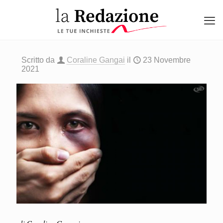
Scritto da
Coraline Gangai
il
23 Novembre
2021