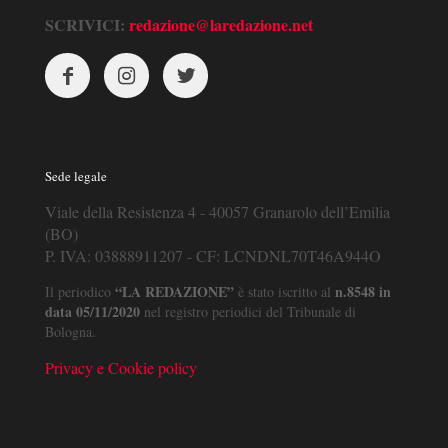
SCRIVICI:
redazione@laredazione.net
Sede legale
Viale della Resistenza 4 - 40057 Granarolo dell’Emilia
(BO)
P. IVA: 03888911207 - CF: LCNDNL70T46A944O
“LA REDAZIONE”
n.8548 in
Il periodico
è stato iscritto al
data 05/11/2020
nel registro periodici del Tribunale di
Bologna.
Privacy e Cookie policy