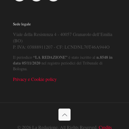
Sede legale
Viale della Resistenza 4 - 40057 Granarolo dell’Emilia
(BO)
P. IVA: 03888911207 - CF: LCNDNL70T46A944O
“LA REDAZIONE”
n.8548 in
Il periodico
è stato iscritto al
data 05/11/2020
nel registro periodici del Tribunale di
Bologna.
Privacy e Cookie policy
© 2026 La Redazione. All Rights Reserved.
Credits