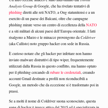
Analysis Group
di Google, che ha rivelato tentativi di
phishing
diretti alle reti NATO, a Ong statunitensi e a un
esercito di un paese dei Balcani, oltre che campagne
phishing mirate verso un centro di eccellenza della
NATO
e a siti militari di alcuni paesi dell’Europa orientale. I fatti
risalgono a Marzo e le minacce provengono da
Coldriver
(aka Callisto) noto gruppo hacker con sede in Russia.
È curioso notare che gli hacker per infettare non hanno
inviato malware distruttivi di tipo wiper, frequentemente
utilizzati dalla Russia in questo conflitto, ma hanno optato
per il phishing cercando di
rubare le credenziali
, creando
account Gmail destinate a profili non riconducibili a
Google, un metodo che da eccezione si è trasformato poi in
prassi.
Se a molti il nome di Coldriver suona sconosciuto, questa
gang di hacker è invece attiva dal 2015 ed è specializzata in