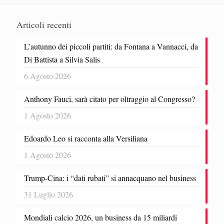
Articoli recenti
L’autunno dei piccoli partiti: da Fontana a Vannacci, da
Di Battista a Silvia Salis
6 Agosto 2026
Anthony Fauci, sarà citato per oltraggio al Congresso?
1 Agosto 2026
Edoardo Leo si racconta alla Versiliana
1 Agosto 2026
Trump-Cina: i “dati rubati” si annacquano nel business
31 Luglio 2026
Mondiali calcio 2026, un business da 15 miliardi