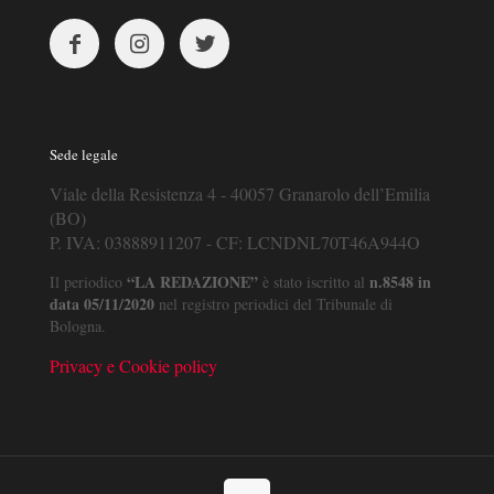
Sede legale
Viale della Resistenza 4 - 40057 Granarolo dell’Emilia
(BO)
P. IVA: 03888911207 - CF: LCNDNL70T46A944O
“LA REDAZIONE”
n.8548 in
Il periodico
è stato iscritto al
data 05/11/2020
nel registro periodici del Tribunale di
Bologna.
Privacy e Cookie policy