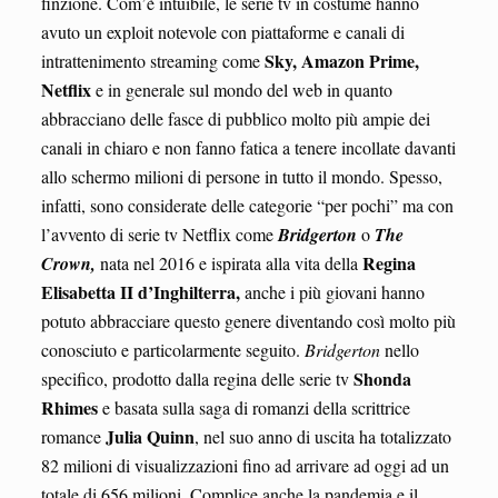
finzione. Com’è intuibile, le serie tv in costume hanno
avuto un exploit notevole con piattaforme e canali di
Sky, Amazon Prime,
intrattenimento streaming come
Netflix
e in generale sul mondo del web in quanto
abbracciano delle fasce di pubblico molto più ampie dei
canali in chiaro e non fanno fatica a tenere incollate davanti
allo schermo milioni di persone in tutto il mondo. Spesso,
infatti, sono considerate delle categorie “per pochi” ma con
l’avvento di serie tv Netflix come
Bridgerton
o
The
Regina
Crown,
nata nel 2016 e ispirata alla vita della
Elisabetta II d’Inghilterra,
anche i più giovani hanno
potuto abbracciare questo genere diventando così molto più
conosciuto e particolarmente seguito.
Bridgerton
nello
Shonda
specifico, prodotto dalla regina delle serie tv
Rhimes
e basata sulla saga di romanzi della scrittrice
Julia Quinn
romance
, nel suo anno di uscita ha totalizzato
82 milioni di visualizzazioni fino ad arrivare ad oggi ad un
totale di 656 milioni. Complice anche la pandemia e il