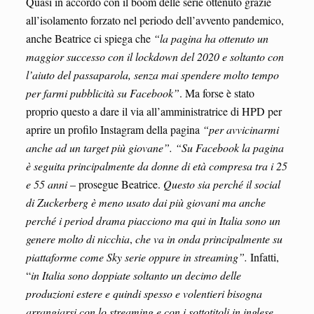
Quasi in accordo con il boom delle serie ottenuto grazie
all’isolamento forzato nel periodo dell’avvento pandemico,
anche Beatrice ci spiega che
“la pagina ha ottenuto un
maggior successo con il lockdown del 2020 e soltanto con
l’aiuto del passaparola, senza mai spendere molto tempo
per farmi pubblicità su Facebook”
. Ma forse è stato
proprio questo a dare il via all’amministratrice di HPD per
aprire un profilo Instagram della pagina
“per avvicinarmi
anche ad un target più giovane”. “Su Facebook la pagina
è seguita principalmente da donne di età compresa tra i 25
e 55 anni
– prosegue Beatrice.
Questo sia perché il social
di Zuckerberg è meno usato dai più giovani ma anche
perché i period drama piacciono ma qui in Italia sono un
genere molto di nicchia
,
che va in onda principalmente su
piattaforme come Sky serie oppure in streaming”.
Infatti,
“
in Italia sono doppiate soltanto un decimo delle
produzioni estere e quindi spesso e volentieri bisogna
arrangiarsi con lo streaming e con i sottotitoli in inglese