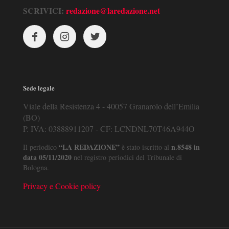
SCRIVICI:
redazione@laredazione.net
Sede legale
Viale della Resistenza 4 - 40057 Granarolo dell’Emilia
(BO)
P. IVA: 03888911207 - CF: LCNDNL70T46A944O
“LA REDAZIONE”
n.8548 in
Il periodico
è stato iscritto al
data 05/11/2020
nel registro periodici del Tribunale di
Bologna.
Privacy e Cookie policy