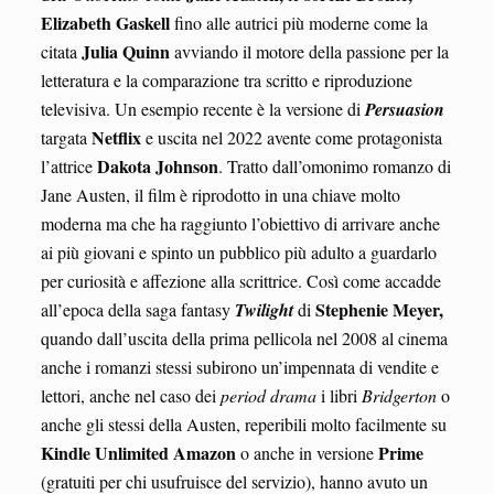
Elizabeth Gaskell
fino alle autrici più moderne come la
Julia Quinn
citata
avviando il motore della passione per la
letteratura e la comparazione tra scritto e riproduzione
televisiva. Un esempio recente è la versione di
Persuasion
Netflix
targata
e uscita nel 2022 avente come protagonista
Dakota Johnson
l’attrice
. Tratto dall’omonimo romanzo di
Jane Austen, il film è riprodotto in una chiave molto
moderna ma che ha raggiunto l’obiettivo di arrivare anche
ai più giovani e spinto un pubblico più adulto a guardarlo
per curiosità e affezione alla scrittrice. Così come accadde
Stephenie Meyer,
all’epoca della saga fantasy
Twilight
di
quando dall’uscita della prima pellicola nel 2008 al cinema
anche i romanzi stessi subirono un’impennata di vendite e
lettori, anche nel caso dei
period drama
i libri
Bridgerton
o
anche gli stessi della Austen, reperibili molto facilmente su
Kindle Unlimited Amazon
Prime
o anche in versione
(gratuiti per chi usufruisce del servizio), hanno avuto un