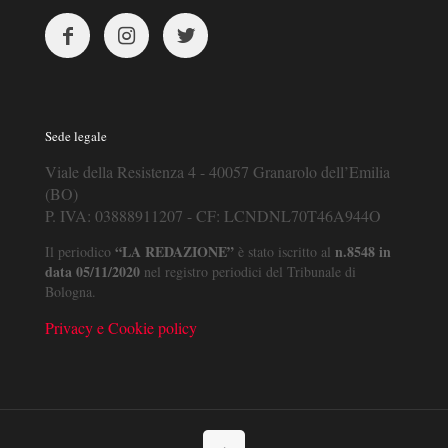
Sede legale
Viale della Resistenza 4 - 40057 Granarolo dell’Emilia
(BO)
P. IVA: 03888911207 - CF: LCNDNL70T46A944O
“LA REDAZIONE”
n.8548 in
Il periodico
è stato iscritto al
data 05/11/2020
nel registro periodici del Tribunale di
Bologna.
Privacy e Cookie policy