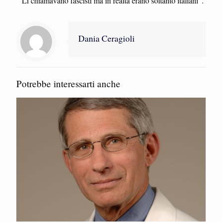
“Li chiamavano fascisti ma in realtà erano soltanto italiani”.
Dania Ceragioli
Potrebbe interessarti anche