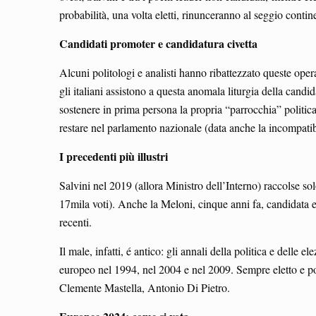
probabilità, una volta eletti, rinunceranno al seggio conti
Candidati promoter e candidatura civetta
Alcuni politologi e analisti hanno ribattezzato queste ope
gli italiani assistono a questa anomala liturgia della candida
sostenere in prima persona la propria “parrocchia” politica
restare nel parlamento nazionale (data anche la incompatibi
I precedenti più illustri
Salvini nel 2019 (allora Ministro dell’Interno) raccolse 
17mila voti). Anche la Meloni, cinque anni fa, candidata ed
recenti.
Il male, infatti, é antico: gli annali della politica e dell
europeo nel 1994, nel 2004 e nel 2009. Sempre eletto e poi
Clemente Mastella, Antonio Di Pietro.