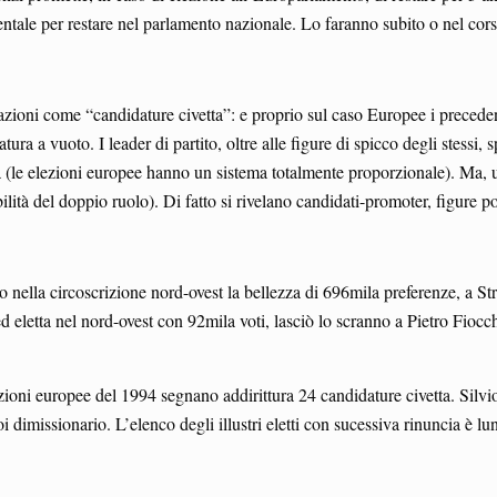
nentale per restare nel parlamento nazionale. Lo faranno subito o nel cors
razioni come “candidature civetta”: e proprio sul caso Europee i precede
tura a vuoto. I leader di partito, oltre alle figure di spicco degli stessi, 
 (le elezioni europee hanno un sistema totalmente proporzionale). Ma, una 
lità del doppio ruolo). Di fatto si rivelano candidati-promoter, figure 
solo nella circoscrizione nord-ovest la bellezza di 696mila preferenze, 
 eletta nel nord-ovest con 92mila voti, lasciò lo scranno a Pietro Fiocch
e elezioni europee del 1994 segnano addirittura 24 candidature civetta. Sil
 dimissionario. L’elenco degli illustri eletti con sucessiva rinuncia è