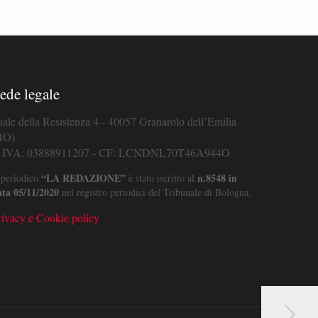
ede legale
iale della Resistenza 4 - 40057 Granarolo dell’Emilia
BO)
. IVA: 03888911207 - CF: LCNDNL70T46A944O
“LA REDAZIONE”
n.8548 in
 periodico
è stato iscritto al
ata 05/11/2020
nel registro periodici del Tribunale di Bologna.
rivacy e Cookie policy