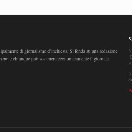
S
V
cipalmente di giornalismo d’inchiesta. Si fonda su una redazione
(
omenti e chiunque può sostenere economicamente il giornale.
P
Il
d
P