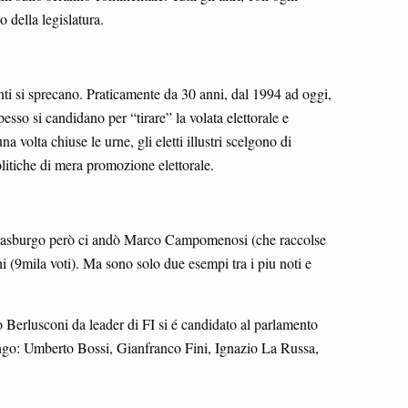
o della legislatura.
nti si sprecano. Praticamente da 30 anni, dal 1994 ad oggi,
spesso si candidano per “tirare” la volata elettorale e
volta chiuse le urne, gli eletti illustri scelgono di
politiche di mera promozione elettorale.
a Strasburgo però ci andò Marco Campomenosi (che raccolse
i (9mila voti). Ma sono solo due esempi tra i piu noti e
vio Berlusconi da leader di FI si é candidato al parlamento
 lungo: Umberto Bossi, Gianfranco Fini, Ignazio La Russa,