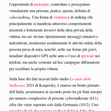
l’opportunità di
molestare
, controllare o perseguitare
virtualmente una persona; pratica, questa, definita di
cyberstalking
. Una forma di
violenza
e di stalking che
principalmente si manifesta attraverso comportamenti
insistenti e fortemente invasivi della sfera privata della
vittima, tra cui: inviare ripetutamente messaggi minatori e
indesiderati, monitorare assiduamente le attività online della
persona presa di mira, nonchè, nelle sue forme più gravi,
installare dispositivi GPS nelle auto o l’uso di
spyware
nei
telefoni, ma anche costruire ad hoc campagne diffamatorie
per screditare la propria vittima.
Sulla base dei dati ricavati dallo studio
Lo stato dello
Stalkerare
2021 di Kaspersky, è emerso un brutto primato
dell’Italia: posizionarsi al secondo posto tra gli Stati europei
per numero complessivo di persone cyberstalkerate (611),
cifra che viene superata solo dalla Germania (1012). Uno
specchio di ciò che avviene anche al di fuori della sfera