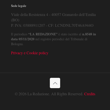
Sede legale
Viale della Resistenza 4 - 40057 Granarolo dell’Emilia
(BO)
P. IVA: 03888911207 - CF: LCNDNL70T46A944O
“LA REDAZIONE”
n.8548 in
Il periodico
è stato iscritto al
data 05/11/2020
nel registro periodici del Tribunale di
Bologna.
Privacy e Cookie policy
© 2026 La Redazione. All Rights Reserved.
Credits