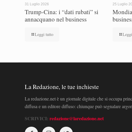
31 Luglio 2026
25 Luglio 2
Trump-Cina: i “dati rubati” si
Mondial
annacquano nel business
busines
Leggi tutto
Leggi
La Redazione, le tue inchieste
La redazione.net è un giornale digitale che si occupa prin
diffusa e un editore diffuso: chiunque può segnalare arg
SCRIVICI:
redazione@laredazione.net