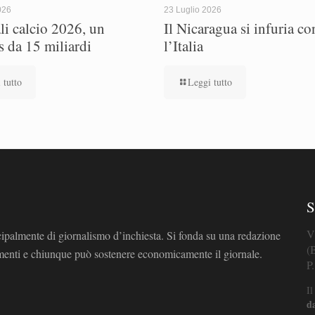
026
23 Luglio 2026
i calcio 2026, un
Il Nicaragua si infuria co
s da 15 miliardi
l’Italia
 tutto
Leggi tutto
S
V
cipalmente di giornalismo d’inchiesta. Si fonda su una redazione
(
omenti e chiunque può sostenere economicamente il giornale.
P
Il
d