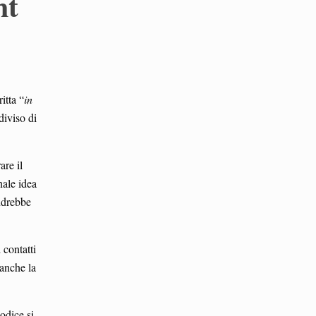
nt
itta “
in
diviso di
are il
nale idea
andrebbe
 contatti
 anche la
odice si