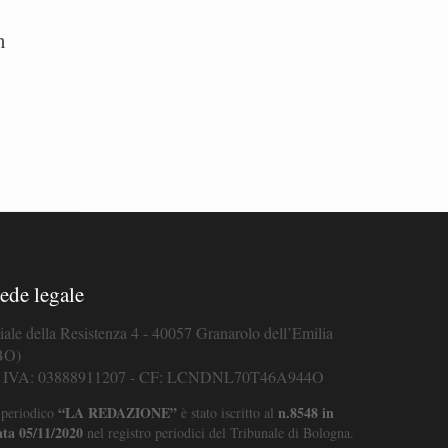
n
ede legale
iale della Resistenza 4 - 40057 Granarolo dell’Emilia
BO)
. IVA: 03888911207 - CF: LCNDNL70T46A944O
“LA REDAZIONE”
n.8548 in
 periodico
è stato iscritto al
ata 05/11/2020
nel registro periodici del Tribunale di Bologna.