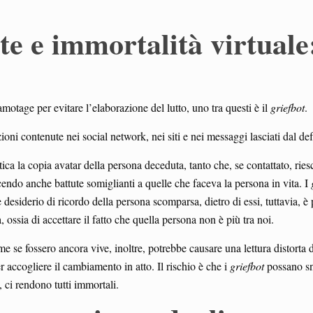
e e immortalità virtuale:
motage per evitare l’elaborazione del lutto, uno tra questi è il
griefbot
.
azioni contenute nei social network, nei siti e nei messaggi lasciati dal de
ica la copia avatar della persona deceduta, tanto che, se contattato, ries
endo anche battute somiglianti a quelle che faceva la persona in vita. I
desiderio di ricordo della persona scomparsa, dietro di essi, tuttavia, è 
tà, ossia di accettare il fatto che quella persona non è più tra noi.
e se fossero ancora vive, inoltre, potrebbe causare una lettura distorta d
r accogliere il cambiamento in atto. Il rischio è che i
griefbot
possano sn
 ci rendono tutti immortali.