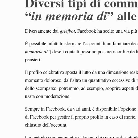
Diversi tipi di com
“
” all
in memoria di
Diversamente dai
griefbot
, Facebook ha scelto una via più 
È possibile infatti trasformare l’account di un familiare de
memoria di
”) dove i contatti possono postare ricordi e ded
pensieri.
Il profilo celebrativo sposta il lutto da una dimensione rea
momento doloroso, dall’altro un quantitativo eccessivo di 
dello scomparso, potremmo, ad esempio, scoprire aspetti di l
usata con moderazione.
Sempre in Facebook, da vari anni, è disponibile l’opzione 
di Facebook per gestire il proprio profilo in caso di morte, 
chiusura dell’account.
Un metodo commemorativo alquanto bizzarro, e discutibile,