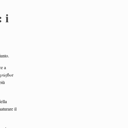
 i
funto.
ce a
griefbot
più
ella
aturare il