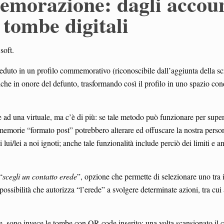
memorazione: dagli accou
e tombe digitali
soft.
ceduto in un profilo commemorativo (riconoscibile dall’aggiunta della scr
iche in onore del defunto, trasformando così il profilo in uno spazio con
le ad una virtuale, ma c’è di più: se tale metodo può funzionare per super
memorie “formato post” potrebbero alterare ed offuscare la nostra perso
ui/lei a noi ignoti; anche tale funzionalità include perciò dei limiti e 
“
scegli un contatto erede
”, opzione che permette di selezionare uno tra i
possibilità che autorizza “l’erede” a svolgere determinate azioni, tra cui
 sono invece le tombe con QR code inserito; una volta scansionato il c