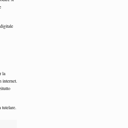
e
digitale
r la
n internet.
itutto
 tutelare.