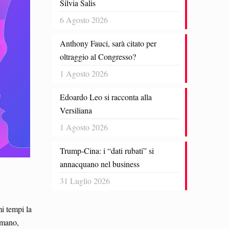
Silvia Salis
6 Agosto 2026
Anthony Fauci, sarà citato per
oltraggio al Congresso?
1 Agosto 2026
Edoardo Leo si racconta alla
Versiliana
1 Agosto 2026
Trump-Cina: i “dati rubati” si
annacquano nel business
31 Luglio 2026
mi tempi la
 umano,