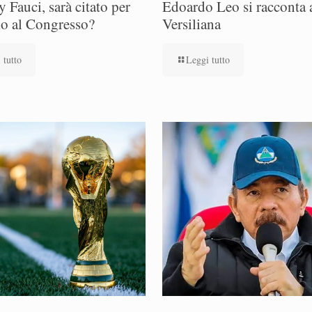
 Fauci, sarà citato per
Edoardo Leo si racconta a
io al Congresso?
Versiliana
 tutto
Leggi tutto