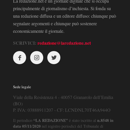
La redazione.net è un giornale digitale che si occupa
principalmente di giornalismo d’inchiesta. Si fonda su
una redazione diffusa e un editore diffuso: chiunque può
segnalare argomenti e chiunque può sostenere
economicamente il giornale.
SCRIVICI:
redazione@laredazione.net
Sede legale
Viale della Resistenza 4 - 40057 Granarolo dell’Emilia
(BO)
P. IVA: 03888911207 - CF: LCNDNL70T46A944O
“LA REDAZIONE”
n.8548 in
Il periodico
è stato iscritto al
data 05/11/2020
nel registro periodici del Tribunale di