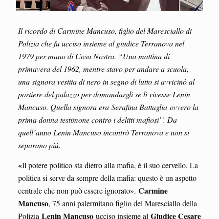
Il ricordo di Carmine Mancuso, figlio del Maresciallo di
Polizia che fu ucciso insieme al giudice Terranova nel
1979 per mano di Cosa Nostra. “Una mattina di
primavera del 1962, mentre stavo per andare a scuola,
una signora vestita di nero in segno di lutto si avvicinò al
portiere del palazzo per domandargli se lì vivesse Lenin
Mancuso. Quella signora era Serafina Battaglia ovvero la
prima donna testimone contro i delitti mafiosi’’. Da
quell’anno Lenin Mancuso incontrò Terranova e non si
separano più.
«
Il potere politico sta dietro alla mafia, è il suo cervello. La
politica si serve da sempre della mafia: questo è un aspetto
Carmine
centrale che non può essere ignorato».
Mancuso
, 75 anni palermitano figlio del Maresciallo della
Lenin Mancuso
Giudice Cesare
Polizia
ucciso insieme al