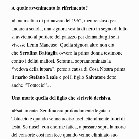
A quale avvenimento fa riferimento?
«
Una mattina di primavera del 1962, mentre stavo per
andare a scuola, una signora vestita di nero in segno di lutto
si avvicinò al portiere del palazzo per domandargli se lì
vivesse Lenin Mancuso. Quella signora altro non era
Serafina Battaglia
che
ovvero la prima donna testimone
contro i delitti mafiosi. Serafina, soprannominata la
‘’vedova della lupara’’, perse a causa di Cosa Nostra prima
Stefano Leale
Salvatore
il marito
e poi il figlio
detto
anche ‘’Totuccio’’».
Una morte quella del figlio che si rivelò decisiva.
«
Esattamente. Serafina era profondamente legata a
Totuccio e quando venne ucciso uscì letteralmente fuori di
testa. Se riuscì, con enorme fatica, a passare sopra la morte
del consorte così non fece quando venne eliminato suo