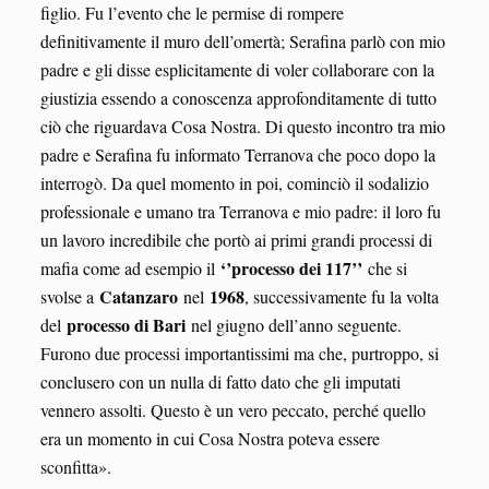
figlio. Fu l’evento che le permise di rompere
definitivamente il muro dell’omertà; Serafina parlò con mio
padre e gli disse esplicitamente di voler collaborare con la
giustizia essendo a conoscenza approfonditamente di tutto
ciò che riguardava Cosa Nostra. Di questo incontro tra mio
padre e Serafina fu informato Terranova che poco dopo la
interrogò. Da quel momento in poi, cominciò il sodalizio
professionale e umano tra Terranova e mio padre: il loro fu
un lavoro incredibile che portò ai primi grandi processi di
‘’processo dei 117’’
mafia come ad esempio il
che si
Catanzaro
1968
svolse a
nel
, successivamente fu la volta
processo di Bari
del
nel giugno dell’anno seguente.
Furono due processi importantissimi ma che, purtroppo, si
conclusero con un nulla di fatto dato che gli imputati
vennero assolti. Questo è un vero peccato, perché quello
era un momento in cui Cosa Nostra poteva essere
sconfitta».