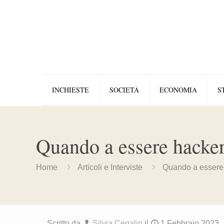
INCHIESTE
SOCIETÀ
ECONOMIA
S
Quando a essere hackera
Home
Articoli e Interviste
Quando a essere h
Scritto da
Silvia Cegalin
il
1 Febbraio 2023