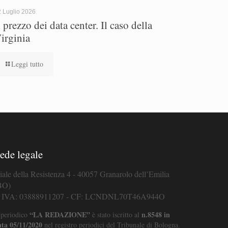
 Luglio 2026
l prezzo dei data center. Il caso della
irginia
Leggi tutto
ede legale
iale della Resistenza 4 - 40057 Granarolo dell’Emilia
BO)
. IVA: 03888911207 - CF: LCNDNL70T46A944O
“LA REDAZIONE”
n.8548 in
 periodico
è stato iscritto al
ata 05/11/2020
nel registro periodici del Tribunale di Bologna.