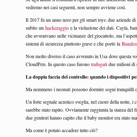
vedremo nei casi seguenti, non sempre avviene così.
Il 2017 fu un anno nero per gli smart toys: due aziende di
subito un
hackeraggio
e la violazione dei dati. Cayla, bam
che avvenivano nelle vicinanze del giocattolo, ma l’aspett
sistemi di sicurezza piuttosto grave e che portò la
Bundesn
Non molto diverso il caso avvenuto in Usa dove questa volt
CloudPets. In questo caso furono
trafugati
due milioni di
La doppia faccia del controllo: quando i dispositivi
per
Ma nemmeno i neonati possono dormire sogni tranquilli 
Un forte segnale acustico sveglia, nel cuore della notte, i
sarebbe stato rapito. Ovviamente raggiunta la stanza del f
due genitori hanno capito che il baby monitor era stato 
Ma come è potuto accadere tutto ciò?