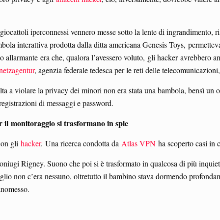
 giocattoli iperconnessi vennero messe sotto la lente di ingrandimento, 
bola interattiva prodotta dalla ditta americana Genesis Toys, permetteva
o allarmante era che, qualora l’avessero voluto, gli hacker avrebbero a
etzagentur
, agenzia federale tedesca per le reti delle telecomunicazion
a a violare la privacy dei minori non era stata una bambola, bensì un o
 registrazioni di messaggi e password.
 il
monitoraggio si trasformano in spie
con gli
hacker
. Una ricerca condotta da
Atlas VPN
ha scoperto casi in 
 coniugi Rigney. Suono che poi si è trasformato in qualcosa di più inqui
iglio non c’era nessuno, oltretutto il bambino stava dormendo profondam
manomesso.