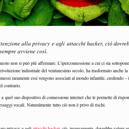
attenzione alla privacy e agli attacchi hacker, ciò dovre
sempre avviene così.
esto non si può più affermare. L’iperconnessione a cui ci sta sottopone
ivoluzione industriale del ventunesimo secolo, ha trasformato anche la s
 connessi raramente essi vengono associati al mondo infantile, credendo 
l contrario.
 quel suo dispositivo di connessione internet che le permette di risp
ssaggi vocali. Naturalmente tutto ciò non è privo di rischi.
 loro privacy e agli
attacchi hacker
, ciò, inversamente, dovrebbe valere 