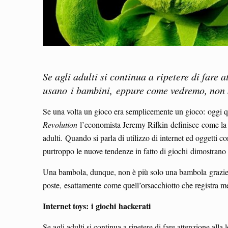
Se agli adulti si continua a ripetere di fare 
usano i bambini, eppure come vedremo, non 
Se una volta un gioco era semplicemente un gioco: oggi qu
Revolution
l’economista Jeremy Rifkin definisce come la r
adulti. Quando si parla di utilizzo di internet ed oggetti
purtroppo le nuove tendenze in fatto di giochi dimostrano i
Una bambola, dunque, non è più solo una bambola grazie a
poste, esattamente come quell’orsacchiotto che registra me
Internet toys:
i
giochi
hackerati
Se agli adulti si continua a ripetere di fare attenzione alla