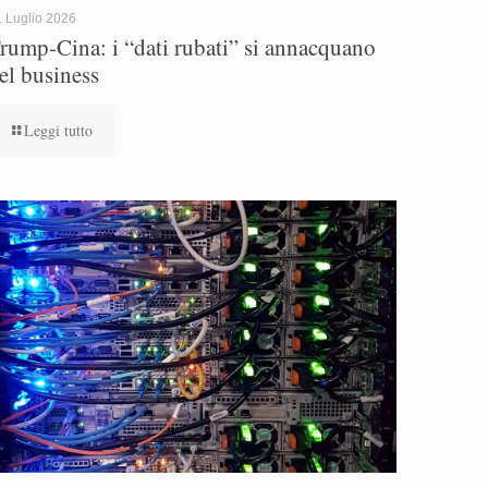
 Luglio 2026
rump-Cina: i “dati rubati” si annacquano
el business
Leggi tutto