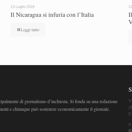
23 Luglio 2026
22
Il Nicaragua si infuria con l’Italia
I
V
Leggi tutto
S
V
cipalmente di giornalismo d’inchiesta. Si fonda su una redazione
(
omenti e chiunque può sostenere economicamente il giornale.
P
Il
d